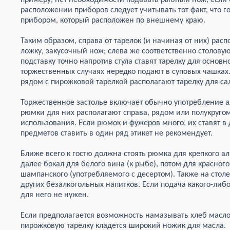
примеру, нет необходимости подавать рыбный нож, если 
расположении приборов следует учитывать тот факт, что г
прибором, который расположен по внешнему краю.
Таким образом, справа от тарелок (и начиная от них) рас
ложку, закусочный нож; слева же соответственно столовую
подставку точно напротив стула ставят тарелку для основн
торжественных случаях нередко подают в суповых чашках.
рядом с пирожковой тарелкой располагают тарелку для са
Торжественное застолье включает обычно употребление а
рюмки для них располагают справа, рядом или полукругом
использования. Если рюмок и фужеров много, их ставят в д
предметов ставить в один ряд этикет не рекомендует.
Ближе всего к гостю должна стоять рюмка для крепкого ал
далее бокал для белого вина (к рыбе), потом для красного
шампанского (употребляемого с десертом). Также на сто
других безалкогольных напитков. Если подача какого-либо
для него не нужен.
Если предполагается возможность намазывать хлеб масл
пирожковую тарелку кладется широкий ножик для масла.