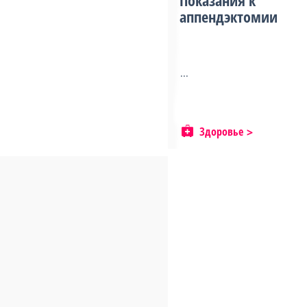
Показания к
аппендэктомии
...
Здоровье