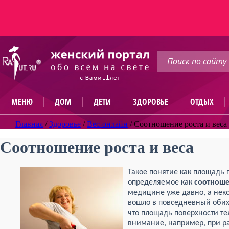
МЕНЮ
ДОМ
ДЕТИ
ЗДОРОВЬЕ
ОТДЫХ
Главная
/
Здоровье
/
Вес-онлайн
/
Соотношение роста и веса
Соотношение роста и веса
Такое понятие как площадь 
определяемое как
соотноше
медицине уже давно, а неко
вошло в повседневный обих
что площадь поверхности т
внимание, например, при р