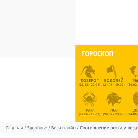
ГОРОСКОП
КОЗЕРОГ
ВОДОЛЕЙ
Р
(22.12 - 20.01)
(21.01 - 19.02)
(20.02 
РАК
ЛЕВ
Д
(22.06 - 23.07)
(24.07 - 23.08)
(24.08 
Главная
/
Здоровье
/
Вес-онлайн
/
Соотношение роста и веса