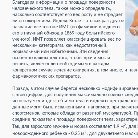
Благодаря информации о площади поверхности
человеческого тела, также можно определить,
насколько соответствует его вес росту и не страдает
ли он ожирением. Индекс Кетле – это как раз другое
название все того же ИМТ (по фамилии введшего
его в научный обиход в 1869 году бельгийского
ученого). ИМТ позволяет классифицировать вес по
нескольким категориям: как недостаточный,
нормальный или избыточный. Эти сведения
особенно важны для того, чтобы врачи могли
решить, является ли необходимым в каждом
конкретном случае лечение ожирения, в том числе, и на
фармакологических препаратов.
Правда, в этом случае берется несколько модифицированн
с этой цифрой, для получения максимально полных сведе
используется индекс объема тела и индексы центрального 
данные могут быть искаженными, например, при расчета
спортсменок, которые обладают развитой мускулатурой. 
средние показатели площади поверхности тела, характерн
2
Так, для взрослого мужчины норма составляет 1,9 м
, для
2
новорожденного ребенка - 0,25 м
, для двухлетнего малы