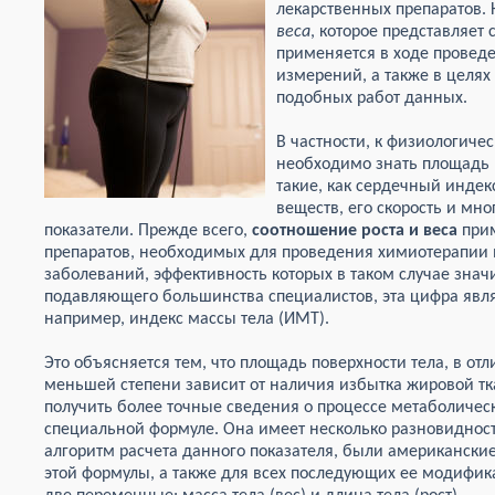
лекарственных препаратов. 
веса
, которое представляет
применяется в ходе провед
измерений, а также в целях
подобных работ данных.
В частности, к физиологиче
необходимо знать площадь п
такие, как сердечный индек
веществ, его скорость и мн
показатели. Прежде всего,
соотношение роста и веса
прим
препаратов, необходимых для проведения химиотерапии 
заболеваний, эффективность которых в таком случае зна
подавляющего большинства специалистов, эта цифра являе
например, индекс массы тела (ИМТ).
Это объясняется тем, что площадь поверхности тела, в отл
меньшей степени зависит от наличия избытка жировой тк
получить более точные сведения о процессе метаболическ
специальной формуле. Она имеет несколько разновидност
алгоритм расчета данного показателя, были американски
этой формулы, а также для всех последующих ее модифика