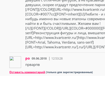
девушке с отличной фигурой, а не красавице
девушки, скорее отдадут предпочтение парню
[/FONT][/COLOR][URL=http://www.kvartcentr.ru/k
[COLOR=#0077cc][FONT=inherit][U]Любите - и 
нибудь именно вы новые эталоны современ
найти в и быть счастливыми. Желаем вам !
[/U][/FONT][/COLOR][/URL][COLOR=#000000][FO
serif]Реконструкция фигуры и лица, вмешател
[URL=http://www.kvartcentr.ru/]http://www.kv
[FONT=Arial, Tahoma, Verdana, sans-serif]
[URL=http://www.kvartcentr.ru/].ru/[/URL][/FO
ро
09.06.2018
12:53:28
прварпв
Оставить комментарий
(только для зарегистрированных)