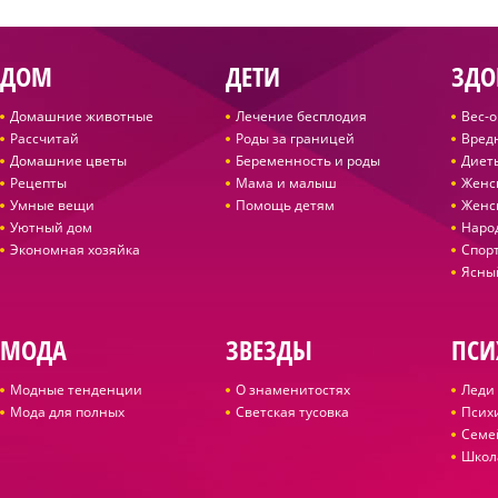
ДОМ
ДЕТИ
ЗДО
Домашние животные
Лечение бесплодия
Вес-
Рассчитай
Роды за границей
Вред
Домашние цветы
Беременность и роды
Диет
Рецепты
Мама и малыш
Женс
Умные вещи
Помощь детям
Женс
Уютный дом
Наро
Экономная хозяйка
Спор
Ясны
МОДА
ЗВЕЗДЫ
ПСИ
Модные тенденции
О знаменитостях
Леди 
Мода для полных
Светская тусовка
Псих
Семе
Школ