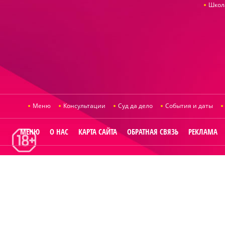
Школ
Меню
Консультации
Суд да дело
События и даты
МЕНЮ
О НАС
КАРТА САЙТА
ОБРАТНАЯ СВЯЗЬ
РЕКЛАМА
© 2014
Raut.ru
.