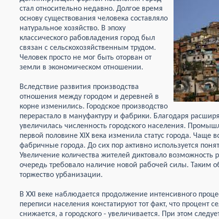
стал относительно недавно. Долгое время
основу существования человека составляло
натуральное хозяйство. В эпоху
классического рабовладения город был
связан с сельскохозяйственным трудом.
Человек просто не мог быть оторван от
земли в экономическом отношении.
Вследствие развития производства
отношения между городом и деревней в
корне изменились. Городское производство
перерастало в мануфактуру и фабрики. Благодаря расши
увеличилась численность городского населения. Промышл
первой половине XIX века изменила статус города. Чаще в
фабричные города. До сих пор активно используется пон
Увеличение количества жителей диктовало возможность ра
очередь требовало наличие новой рабочей силы. Таким о
торжество урбанизации.
В XXI веке наблюдается продолжение интенсивного проц
переписи населения констатируют тот факт, что процент с
снижается, а городского - увеличивается. При этом следуе