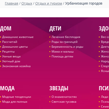
Главная
/
Отдых
/
Отдых и туризм
/
Урбанизация городов
ДОМ
ДЕТИ
ЗДО
Домашние животные
Лечение бесплодия
Вес-
Рассчитай
Роды за границей
Вред
Домашние цветы
Беременность и роды
Диет
Рецепты
Мама и малыш
Женс
Умные вещи
Помощь детям
Женс
Уютный дом
Наро
Экономная хозяйка
Спор
Ясны
МОДА
ЗВЕЗДЫ
ПСИ
Модные тенденции
О знаменитостях
Леди 
Мода для полных
Светская тусовка
Псих
Семе