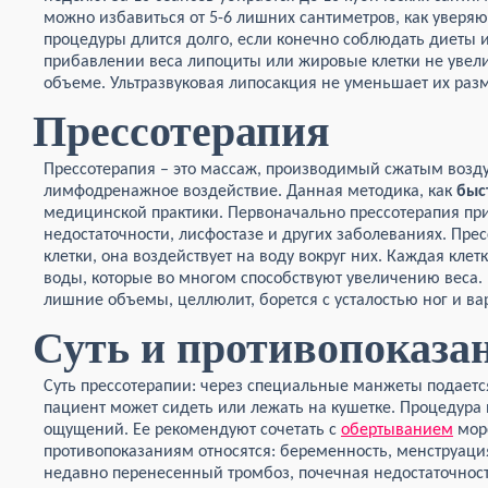
можно избавиться от 5-6 лишних сантиметров, как уверяю
процедуры длится долго, если конечно соблюдать диеты и
прибавлении веса липоциты или жировые клетки не увели
объеме. Ультразвуковая липосакция не уменьшает их разме
Прессотерапия
Прессотерапия – это массаж, производимый сжатым возду
лимфодренажное воздействие. Данная методика, как
быс
медицинской практики. Первоначально прессотерапия пр
недостаточности, лисфостазе и других заболеваниях. Пре
клетки, она воздействует на воду вокруг них. Каждая клет
воды, которые во многом способствуют увеличению веса. 
лишние объемы, целлюлит, борется с усталостью ног и в
Суть и противопоказа
Суть прессотерапии: через специальные манжеты подаетс
пациент может сидеть или лежать на кушетке. Процедура
ощущений. Ее рекомендуют сочетать с
обертыванием
мор
противопоказаниям относятся: беременность, менструаци
недавно перенесенный тромбоз, почечная недостаточнос