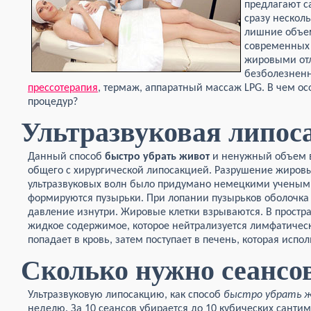
предлагают с
сразу нескол
лишние объем
современных 
жировыми отл
безболезненн
прессотерапия
, термаж, аппаратный массаж LPG. В чем о
процедур?
Ультразвуковая липос
Данный способ
быстро убрать живот
и ненужный объем в
общего с хирургической липосакцией. Разрушение жировы
ультразвуковых волн было придумано немецкими учеными.
формируются пузырьки. При лопании пузырьков оболочка
давление изнутри. Жировые клетки взрываются. В простр
жидкое содержимое, которое нейтрализуется лимфатичес
попадает в кровь, затем поступает в печень, которая испол
Сколько нужно сеансо
Ультразвуковую липосакцию, как способ
быстро убрать 
неделю. За 10 сеансов убирается до 10 кубических санти