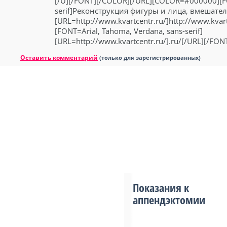
[/U][/FONT][/COLOR][/URL][COLOR=#000000][FO
serif]Реконструкция фигуры и лица, вмешател
[URL=http://www.kvartcentr.ru/]http://www.kv
[FONT=Arial, Tahoma, Verdana, sans-serif]
[URL=http://www.kvartcentr.ru/].ru/[/URL][/FO
Оставить комментарий
(только для зарегистрированных)
Показания к
аппендэктомии