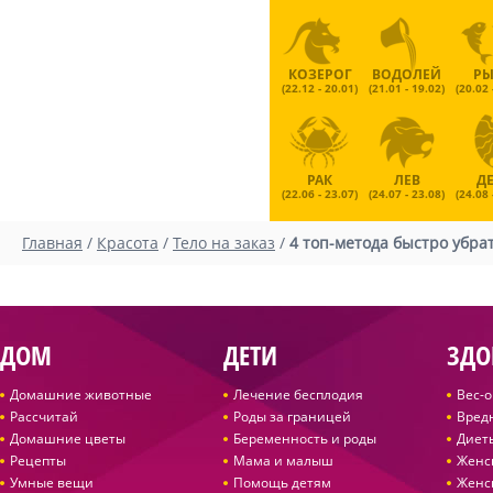
КОЗЕРОГ
ВОДОЛЕЙ
Р
(22.12 - 20.01)
(21.01 - 19.02)
(20.02 
РАК
ЛЕВ
Д
(22.06 - 23.07)
(24.07 - 23.08)
(24.08 
Главная
/
Красота
/
Тело на заказ
/
4 топ-метода быстро убра
ДОМ
ДЕТИ
ЗДО
Домашние животные
Лечение бесплодия
Вес-
Рассчитай
Роды за границей
Вред
Домашние цветы
Беременность и роды
Диет
Рецепты
Мама и малыш
Женс
Умные вещи
Помощь детям
Женс