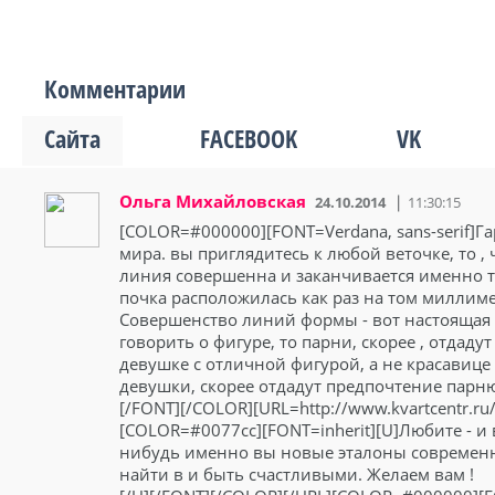
Комментарии
Сайта
FACEBOOK
VK
Ольга Михайловская
24.10.2014
11:30:15
[COLOR=#000000][FONT=Verdana, sans-serif]Га
мира. вы приглядитесь к любой веточке, то , 
линия совершенна и заканчивается именно та
почка расположилась как раз на том миллимет
Совершенство линий формы - вот настоящая 
говорить о фигуре, то парни, скорее , отдад
девушке с отличной фигурой, а не красавице
девушки, скорее отдадут предпочтение парню
[/FONT][/COLOR][URL=http://www.kvartcentr.ru/k
[COLOR=#0077cc][FONT=inherit][U]Любите - и 
нибудь именно вы новые эталоны современ
найти в и быть счастливыми. Желаем вам !