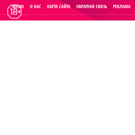
МЕНЮ
О НАС
КАРТА САЙТА
ОБРАТНАЯ СВЯЗЬ
РЕКЛАМА
© 2014
Raut.ru
.