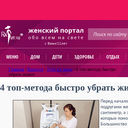
МЕНЮ
ДОМ
ДЕТИ
ЗДОРОВЬЕ
ОТДЫХ
Главная
/
Красота
/
Тело на заказ
/
4 топ-метода быстро
убрать живот
4 топ-метода быстро убрать ж
Перед начало
подругами же
сантиметр, а
которые помо
Большинство 