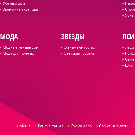
Уютный дом
Наро
Экономная хозяйка
Спор
Ясны
МОДА
ЗВЕЗДЫ
ПСИ
Модные тенденции
О знаменитостях
Леди 
Мода для полных
Светская тусовка
Псих
Семе
Школ
Меню
Консультации
Суд да дело
События и даты