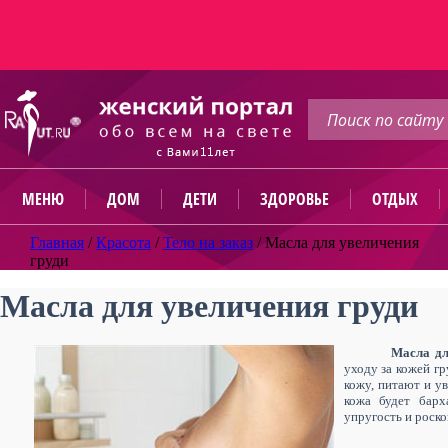
МЕНЮ
ДОМ
ДЕТИ
ЗДОРОВЬЕ
ОТДЫХ
Главная
/
Красота
/
Тело на заказ
/
Масла для увеличения
груди
Масла для увеличения груди
Масла дл
уходу за кожей гр
кожу, питают и ув
кожа будет барх
упругость и роск