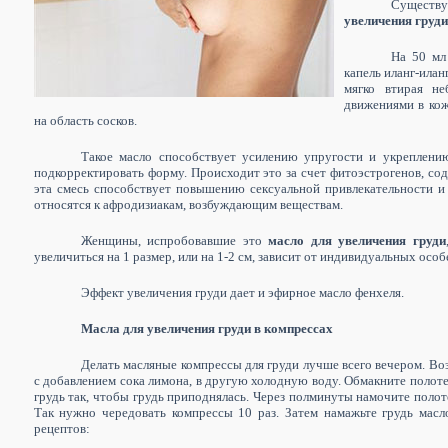
Существ
увеличения груди
На 50 мл
капель иланг-илан
мягко втирая не
движениями в кож
на область сосков.
Такое масло способствует усилению упругости и укреплению
подкорректировать форму. Происходит это за счет фитоэстрогенов, соде
эта смесь способствует повышению сексуальной привлекательности и ч
относятся к афродизиакам, возбуждающим веществам.
Женщины, испробовавшие это
масло для увеличения груди
увеличиться на 1 размер, или на 1-2 см, зависит от индивидуальных осо
Эффект увеличения груди дает и эфирное масло фенхеля.
Масла для увеличения груди в компрессах
Делать масляные компрессы для груди лучше всего вечером. Во
с добавлением сока лимона, в другую холодную воду. Обмакните полоте
грудь так, чтобы грудь приподнялась. Через полминуты намочите полот
Так нужно чередовать компрессы 10 раз. Затем намажьте грудь мас
рецептов: