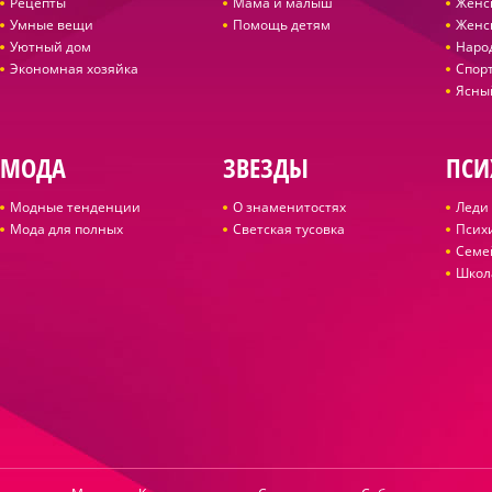
Рецепты
Мама и малыш
Женс
Умные вещи
Помощь детям
Женс
Уютный дом
Наро
Экономная хозяйка
Спор
Ясны
МОДА
ЗВЕЗДЫ
ПСИ
Модные тенденции
О знаменитостях
Леди 
Мода для полных
Светская тусовка
Псих
Семе
Школ