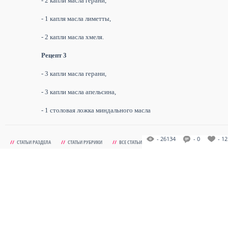
- 2 капли масла герани,
- 1 капля масла лиметты,
- 2 капли масла хмеля.
Рецепт 3
- 3 капли масла герани,
- 3 капли масла апельсина,
- 1 столовая ложка миндального масла
- 26134
- 0
- 12
//
СТАТЬИ РАЗДЕЛА
//
СТАТЬИ РУБРИКИ
//
ВСЕ СТАТЬИ