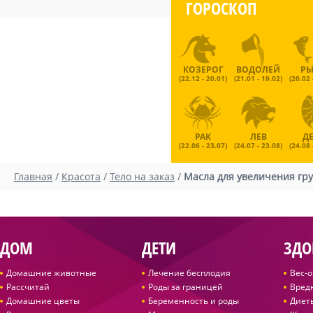
ГОРОСКОП
КОЗЕРОГ
ВОДОЛЕЙ
Р
(22.12 - 20.01)
(21.01 - 19.02)
(20.02 
РАК
ЛЕВ
Д
(22.06 - 23.07)
(24.07 - 23.08)
(24.08 
Главная
/
Красота
/
Тело на заказ
/
Масла для увеличения гр
ДОМ
ДЕТИ
ЗДО
Домашние животные
Лечение бесплодия
Вес-
Рассчитай
Роды за границей
Вред
Домашние цветы
Беременность и роды
Диет