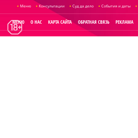
Меню
Консультации
Суд да дело
События и даты
МЕНЮ
О НАС
КАРТА САЙТА
ОБРАТНАЯ СВЯЗЬ
РЕКЛАМА
© 2014
Raut.ru
.