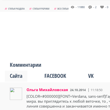
- 11880
- 2
- 0
//
СТАТЬИ РАЗДЕЛА
//
СТАТЬИ РУБРИКИ
//
ВСЕ СТАТЬИ
Комментарии
Сайта
FACEBOOK
VK
Ольга Михайловская
24.10.2014
11:18:50
[COLOR=#000000][FONT=Verdana, sans-serif]Га
мира. вы приглядитесь к любой веточке, то , 
линия совершенна и заканчивается именно та