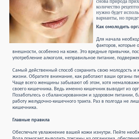
снова природа прих
количество рецепто
нужно будет исполь
варианты, но приде
Как омолодить ор
Для начала необход
факторов, которые 
внешности, особенно на коже. Это вредные привычки, п
употребление алкоголя, неправильное питание, подверже
Самый действенный способ сохранить свою молодость и к
жизни. Обратите внимание, как работают ваши органы п
Чаще всего женщины забывают об этом, хотя немаловажн
своего кишечника. Ведь именно кишечник выводит из орг
Позаботьтесь о сбалансированном и здоровом питании, б
работу желудочно-кишечного тракта. Раз в полгода не л
кишечника.
Главные правила
Обеспечьте увлажнение вашей кожи изнутри. Пейте необх
Вода помогает выводить токсины из организма, обеспечив