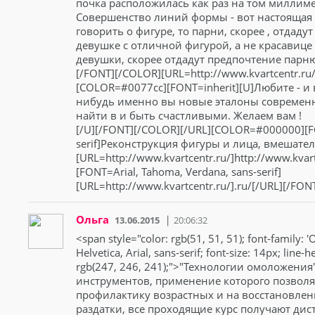
почка расположилась как раз на том миллимет
Совершенство линий формы - вот настоящая 
говорить о фигуре, то парни, скорее , отдад
девушке с отличной фигурой, а не красавице
девушки, скорее отдадут предпочтение парню
[/FONT][/COLOR][URL=http://www.kvartcentr.ru/k
[COLOR=#0077cc][FONT=inherit][U]Любите - и 
нибудь именно вы новые эталоны современ
найти в и быть счастливыми. Желаем вам !
[/U][/FONT][/COLOR][/URL][COLOR=#000000][FO
serif]Реконструкция фигуры и лица, вмешател
[URL=http://www.kvartcentr.ru/]http://www.kv
[FONT=Arial, Tahoma, Verdana, sans-serif]
[URL=http://www.kvartcentr.ru/].ru/[/URL][/FO
Ольга
13.06.2015
20:06:32
<span style="color: rgb(51, 51, 51); font-family: '
Helvetica, Arial, sans-serif; font-size: 14px; line
rgb(247, 246, 241);">"Технологии омоложени
инструментов, применение которого позволя
профилактику возрастных и на восстановлени
раздатки, все проходящие курс получают д