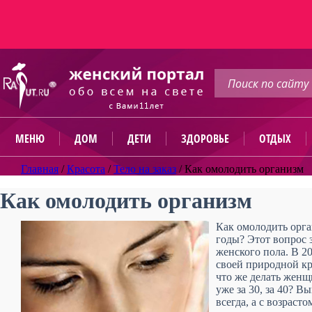
МЕНЮ
ДОМ
ДЕТИ
ЗДОРОВЬЕ
ОТДЫХ
Главная
/
Красота
/
Тело на заказ
/
Как омолодить организм
Как омолодить организм
Как омолодить орга
годы? Этот вопрос 
женского пола. В 2
своей природной кр
что же делать женщ
уже за 30, за 40? В
всегда, а с возраст