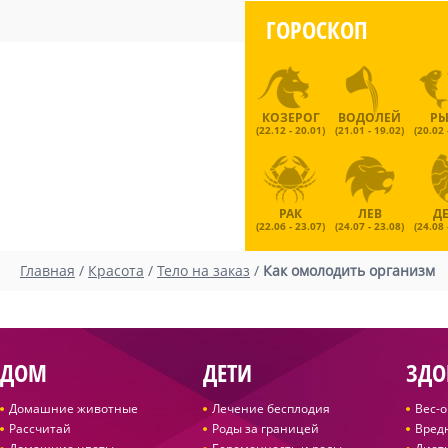
ГОРОСКОП
КОЗЕРОГ
ВОДОЛЕЙ
Р
(22.12 - 20.01)
(21.01 - 19.02)
(20.02 
РАК
ЛЕВ
Д
(22.06 - 23.07)
(24.07 - 23.08)
(24.08 
Главная
/
Красота
/
Тело на заказ
/
Как омолодить организм
ДОМ
ДЕТИ
ЗДО
Домашние животные
Лечение бесплодия
Вес-
Рассчитай
Роды за границей
Вред