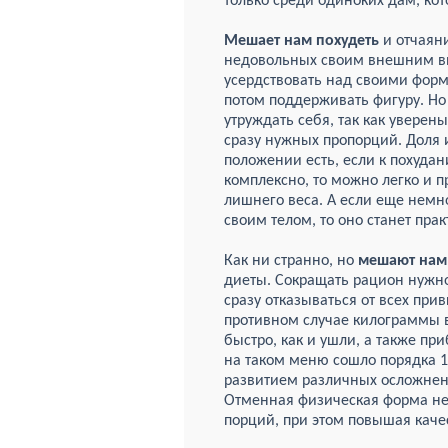
только среди одиноких дам, ко
Мешает нам похудеть
и отчаяни
недовольных своим внешним ви
усердствовать над своими форм
потом поддерживать фигуру. Н
утруждать себя, так
как уверены,
сразу нужных пропорций. Доля 
положении есть, если к похуда
комплексно, то можно легко и п
лишнего веса. А если еще немн
своим телом, то оно станет пра
Как ни странно, но
мешают нам
диеты. Сокращать рацион нужно
сразу отказываться от всех при
противном случае килограммы 
быстро, как и ушли, а также пр
на таком меню сошло порядка 10
развитием различных осложнени
Отменная физическая форма не 
порций, при этом повышая каче