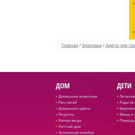
(
(
Главная
/
Здоровье
/
Диеты для по
ДОМ
ДЕТИ
Домашние животные
Лечение
Рассчитай
Роды за
Домашние цветы
Беремен
Рецепты
Мама и
Умные вещи
Помощь
Уютный дом
Экономная хозяйка