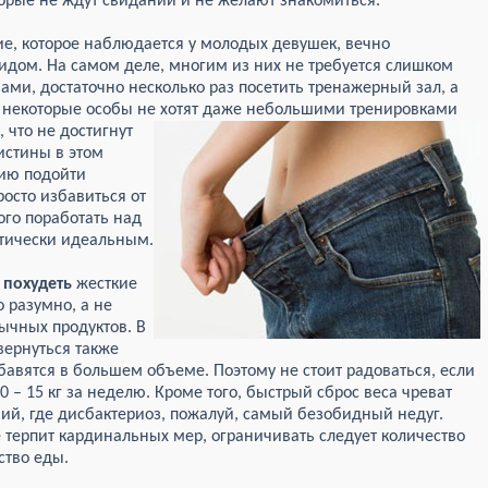
торые не ждут свиданий и не желают знакомиться.
е, которое наблюдается у молодых девушек, вечно
дом. На самом деле, многим из них не требуется слишком
ами, достаточно несколько раз посетить тренажерный зал, а
о некоторые особы не хотят даже небольшими тренировками
 что не достигнут
истины в этом
нию подойти
росто избавиться от
ого поработать над
ктически идеальным.
 похудеть
жесткие
 разумно, а не
вычных продуктов. В
вернуться также
ибавятся в большем объеме. Поэтому не стоит радоваться, если
 – 15 кг за неделю. Кроме того, быстрый сброс веса чреват
й, где дисбактериоз, пожалуй, самый безобидный недуг.
терпит кардинальных мер, ограничивать следует количество
ство еды.