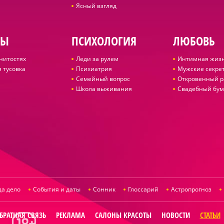
Ясный взгляд
ДЫ
ПСИХОЛОГИЯ
ЛЮБОВЬ
нитостях
Леди за рулем
Интимная жиз
 тусовка
Психиатрия
Мужские секре
Семейный вопрос
Откровенный р
Школа выживания
Свадебный бум
да дело
События и даты
Сонник
Глоссарий
Астропрогноз
БРАТНАЯ СВЯЗЬ
РЕКЛАМА
САЛОНЫ КРАСОТЫ
НОВОСТИ
СТАТЬИ