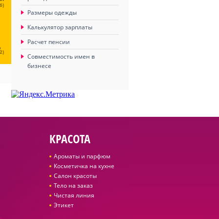
6)
Размеры одежды
Калькулятор зарплаты
Расчет пенсии
Ц
2)
Совместимость имен в
бизнесе
КРАСОТА
Ароматы и парфюм
Косметичка на кухне
Салон красоты
Тело на заказ
Чистая линия
Этикет