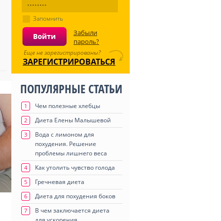
Запомнить
Забыли
пароль?
Еще не зарегистрированы?
ЗАРЕГИСТРИРОВАТЬСЯ
ПОПУЛЯРНЫЕ СТАТЬИ
Чем полезные хлебцы
1
Диета Елены Малышевой
2
Вода с лимоном для
3
похудения. Решение
проблемы лишнего веса
Как утолить чувство голода
4
Гречневая диета
5
Диета для похудения боков
6
В чем заключается диета
7
для ускорения