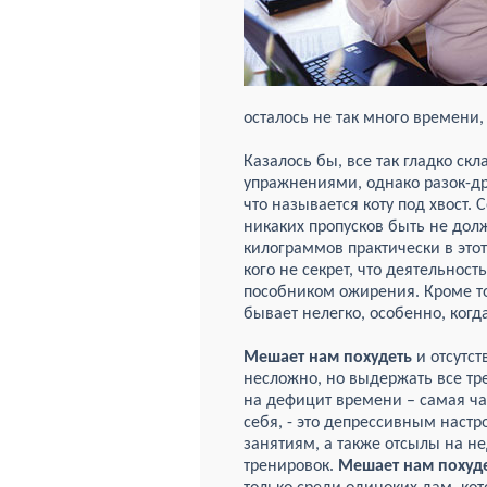
осталось не так много времени,
Казалось бы, все так гладко с
упражнениями, однако разок-дру
что называется коту под хвост.
никаких пропусков быть не дол
килограммов практически в этот
кого не секрет, что деятельнос
пособником ожирения. Кроме то
бывает нелегко, особенно, когда
Мешает нам похудеть
и отсутст
несложно, но выдержать все тр
на дефицит времени – самая ча
себя, - это депрессивным наст
занятиям, а также отсылы на не
тренировок.
Мешает нам похуд