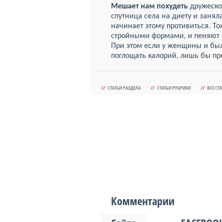
Мешает нам похудеть
дружеско
спутница села на диету и заня
начинает этому противиться. То
стройными формами, и пеняют 
При этом если у женщины и был
поглощать калорий, лишь бы п
//
СТАТЬИ РАЗДЕЛА
//
СТАТЬИ РУБРИКИ
//
ВСЕ СТ
Комментарии