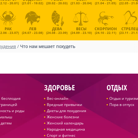
22.12 - 20.01)
(21.01 - 19.02)
(20.02 - 20.03)
(21.03 - 20.04)
(21.04 - 21.05)
(22.05 - 21.0
РАК
ЛЕВ
ДЕВА
ВЕСЫ
СКОРПИОН
СТРЕЛЕ
22.06 - 23.07)
(24.07 - 23.08)
(24.08 - 23.09)
(24.09 - 23.10)
(24.10 - 22.11)
(23.11 - 21.1
худения
/
Что нам мешает похудеть
ЗДОРОВЬЕ
ОТДЫХ
 бесплодия
Вес-онлайн
Отдых и туризм
 границей
Вредные привычки
Пора в отпуск
ность и роды
Диеты для похудения
 малыш
Женские болезни
 детям
Женский календарь
Народная медицина
Спорт и фитнес