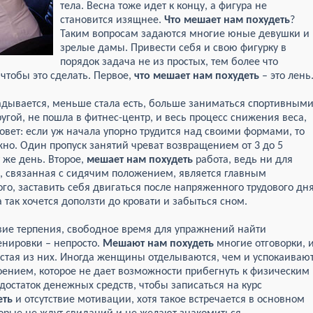
тела. Весна тоже идет к концу, а фигура не
становится изящнее.
Что мешает нам похудеть
?
Таким вопросам задаются многие юные девушки и
зрелые дамы. Привести себя и свою фигурку в
порядок задача не из простых, тем более что
 чтобы это сделать. Первое,
что мешает нам похудеть
– это лень
кладывается, меньше стала есть, больше заниматься спортивным
гой, не пошла в фитнес-центр, и весь процесс снижения веса,
 Совет: если уж начала упорно трудится над своими формами, то
жно. Один пропуск занятий чреват возвращением от 3 до 5
 же день. Второе,
мешает нам похудеть
работа, ведь ни для
ть, связанная с сидячим положением, является главным
го, заставить себя двигаться после напряженного трудового дн
 так хочется доползти до кровати и забыться сном.
вие терпения, свободное время для упражнений найти
енировки – непросто.
Мешают нам похудеть
многие отговорки, 
стая из них. Иногда женщины отделываются, чем и успокаиваю
роением, которое не дает возможности прибегнуть к физическим
достаток денежных средств, чтобы записаться на курс
еть
и отсутствие мотивации, хотя такое встречается в основном