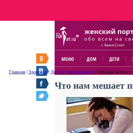
МЕНЮ
ДОМ
ДЕТИ
Главная
/
Здоровье
/
Диеты для похудения
/
Что нам мешает 
Что нам мешает п