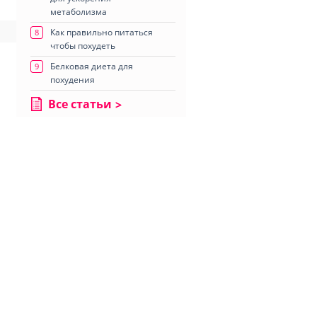
метаболизма
Как правильно питаться
8
чтобы похудеть
Белковая диета для
9
похудения
Все статьи