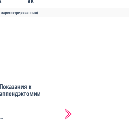
K
VK
я зарегистрированных)
Показания к
аппендэктомии
...