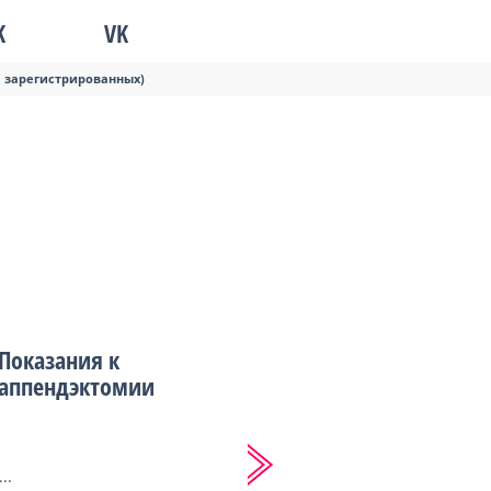
K
VK
я зарегистрированных)
Показания к
аппендэктомии
...