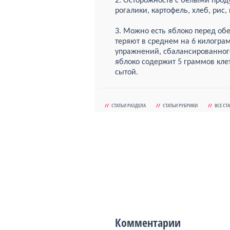
2. Осторожность с белыми прод
рогалики, картофель, хлеб, рис,
3. Можно есть яблоко перед об
теряют в среднем на 6 килогр
упражнений, сбалансированног
яблоко содержит 5 граммов клет
сытой.
//
СТАТЬИ РАЗДЕЛА
//
СТАТЬИ РУБРИКИ
//
ВСЕ СТ
Комментарии