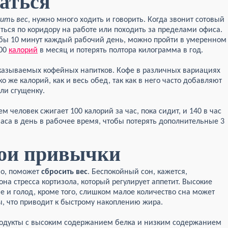
аться
сить вес
, нужно много ходить и говорить. Когда звонит сотовый
яться по коридору на работе или походить за пределами офиса.
тя бы 10 минут каждый рабочий день, можно пройти в умеренном
000
калорий
в месяц и потерять полтора килограмма в год.
аказываемых кофейных напитков. Кофе в различных вариациях
о же калорий, как и весь обед, так как в него часто добавляют
или сгущенку.
нем человек сжигает 100 калорий за час, пока сидит, и 140 в час
2 часа в день в рабочее время, чтобы потерять дополнительные 3
вои привычки
но, поможет
сбросить вес
. Беспокойный сон, кажется,
на стресса кортизола, который регулирует аппетит. Высокие
е и голод, кроме того, слишком малое количество сна может
ы, что приводит к быстрому накоплению жира.
Продукты с высоким содержанием белка и низким содержанием