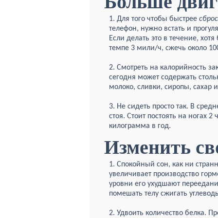
Больше двиг
1. Для того чтобы быстрее
сбро
телефон, нужно встать и прогул
Если делать это в течение, хо
темпе 3 мили/ч, сжечь около 1
2. Смотреть на калорийность з
сегодня может содержать стольк
молоко, сливки, сиропы, сахар 
3. Не сидеть просто так. В сред
стоя. Стоит постоять на ногах 
килограмма в год.
Изменить с
1. Спокойный сон, как ни стран
увеличивает производство гормо
уровни его ухудшают переедани
помешать телу сжигать углевод
2. Удвоить количество белка. 