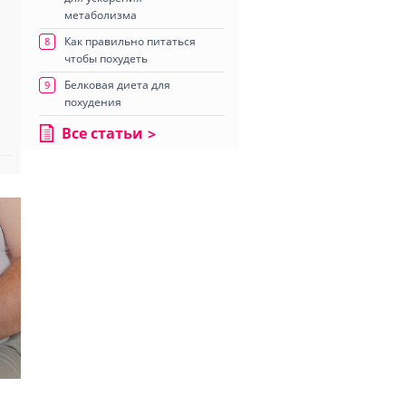
метаболизма
Как правильно питаться
8
чтобы похудеть
Белковая диета для
9
похудения
Все статьи