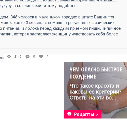
уктами не повредит. Это цвет самых калорийных углеводов:
 кукуруза со сливками, и тому подобное.
едом. 346 человек в маленьком городке в штате Вашингтон
аммов каждые 3 месяца с помощью регулярных физических
о питания, и яблока перед каждым приемом пищи. Типичное
чатки, которая заставляет женщину чувствовать себя более
- 2145
- 0
- 1
АТЬИ
ЧЕМ ОПАСНО БЫСТРОЕ
ПОХУДЕНИЕ
Что такое красота и
каковы ее критерии?
Ответы на эти во...
Рецепты