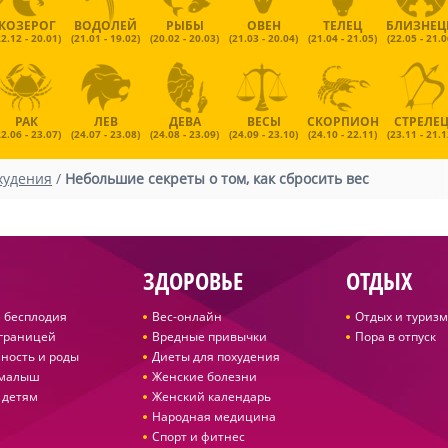
КОЗЕРОГ
ВОДОЛЕЙ
РЫБЫ
ОВЕН
ТЕЛЕЦ
БЛИЗНЕ
22.12 - 20.01)
(21.01 - 19.02)
(20.02 - 20.03)
(21.03 - 20.04)
(21.04 - 21.05)
(22.05 - 21.0
РАК
ЛЕВ
ДЕВА
ВЕСЫ
СКОРПИОН
СТРЕЛЕ
22.06 - 23.07)
(24.07 - 23.08)
(24.08 - 23.09)
(24.09 - 23.10)
(24.10 - 22.11)
(23.11 - 21.1
худения
/
Небольшие секреты о том, как сбросить вес
ЗДОРОВЬЕ
ОТДЫХ
 бесплодия
Вес-онлайн
Отдых и туризм
 границей
Вредные привычки
Пора в отпуск
ность и роды
Диеты для похудения
 малыш
Женские болезни
 детям
Женский календарь
Народная медицина
Спорт и фитнес