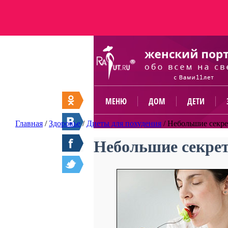
МЕНЮ
ДОМ
ДЕТИ
Главная
/
Здоровье
/
Диеты для похудения
/
Небольшие секрет
Небольшие секреты