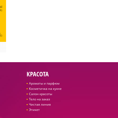
ЦЫ
6)
Ц
2)
КРАСОТА
Ароматы и парфюм
Косметичка на кухне
Салон красоты
Тело на заказ
Чистая линия
Этикет