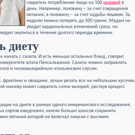
сократить потребление пищи на 500
калорий
в
день. Например, половину – за счет сокращения
питания, а половину – за счет ходьбы пешком. За
неделю можно потерять до 500 грамм. Мадам не
увидит кардинальных изменений сразу, но
ледует окупиться в течение долгого периода времени.
ь диету
ше начать с салата. И есть меньше остальных блюд, говорит
ниверситете штата Пенсильвания. Салаты можно заправлять
лла и низкокалорийным итальянским соусом.
ю, фруктами и овощами, лучше резать все на небольшие кусочки
ий маневр может сократить сотни калорий, растяув процесс
дящие на диете в рамках одного американского исследования,
ных сортов ежедневно, имели больше шансов сохранить
ежим питания которой не включал закуски с высоким