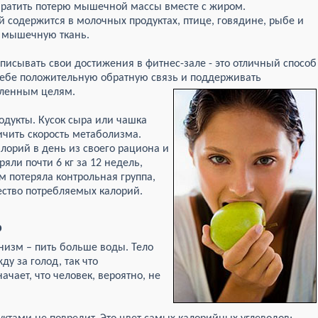
вратить потерю мышечной массы вместе с жиром.
 содержится в молочных продуктах, птице, говядине, рыбе и
ь мышечную ткань.
писывать свои достижения в фитнес-зале - это отличный способ
 себе положительную обратную связь и поддерживать
вленным целям.
одукты. Кусок сыра или чашка
ичить скорость метаболизма.
лорий в день из своего рациона и
ряли почти 6 кг за 12 недель,
м потеряла контрольная группа,
ество потребляемых калорий.
ь
низм – пить больше воды. Тело
у за голод, так что
ачает, что человек, вероятно, не