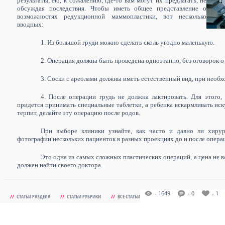
результаты, Но, к сожалению, где-то вам могут их предлагать, не
обсуждая последствия. Чтобы иметь общее представление о
возможностях редукционной маммопластики, вот несколько
вводных:
1. Из большой груди можно сделать сколь угодно маленькую.
2. Операция должна быть проведена одноэтапно, без оговорок 
3. Соски с ареолами должны иметь естественный вид, при необ
4. После операции грудь не должна лактировать. Для этого,
придется принимать специальные таблетки, а ребенка вскармливать ис
терпит, делайте эту операцию после родов.
При выборе клиники узнайте, как часто и давно ли хирур
фотографии нескольких пациенток в разных проекциях до и после опера
Это одна из самых сложных пластических операций, а цена не в
должен найти своего доктора.
- 1649
- 0
- 1
//
СТАТЬИ РАЗДЕЛА
//
СТАТЬИ РУБРИКИ
//
ВСЕ СТАТЬИ