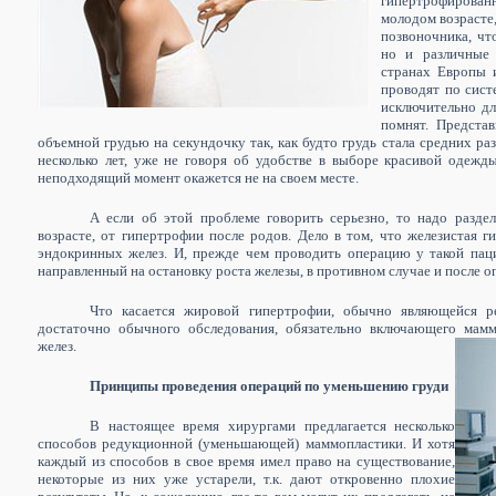
гипертрофированн
молодом возрасте
позвоночника, что
но и различные 
странах Европы 
проводят по сист
исключительно дл
помнят. Предста
объемной грудью на секундочку так, как будто грудь стала средних ра
несколько лет, уже не говоря об удобстве в выборе красивой одежд
неподходящий момент окажется не на своем месте.
А если об этой проблеме говорить серьезно, то надо разд
возрасте, от гипертрофии после родов. Дело в том, что железистая 
эндокринных желез. И, прежде чем проводить операцию у такой паци
направленный на остановку роста железы, в противном случае и после о
Что касается жировой гипертрофии, обычно являющейся рез
достаточно обычного обследования, обязательно включающего мам
желез.
Принципы проведения операций по уменьшению груди
В настоящее время хирургами предлагается несколько
способов редукционной (уменьшающей) маммопластики. И хотя
каждый из способов в свое время имел право на существование,
некоторые из них уже устарели, т.к. дают откровенно плохие