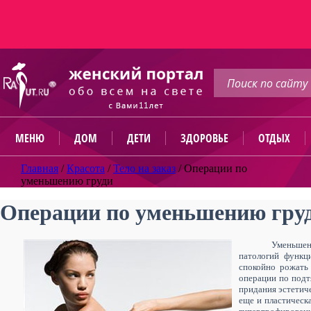
МЕНЮ
ДОМ
ДЕТИ
ЗДОРОВЬЕ
ОТДЫХ
Главная
/
Красота
/
Тело на заказ
/
Операции по
уменьшению груди
Операции по уменьшению гру
Уменьше
патологий функц
спокойно рожать 
операции по подт
придания эстетиче
еще и пластическ