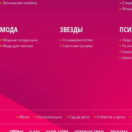
Экономная хозяйка
Спор
Ясны
МОДА
ЗВЕЗДЫ
ПСИ
Модные тенденции
О знаменитостях
Леди 
Мода для полных
Светская тусовка
Псих
Семе
Школ
Меню
Консультации
Суд да дело
События и даты