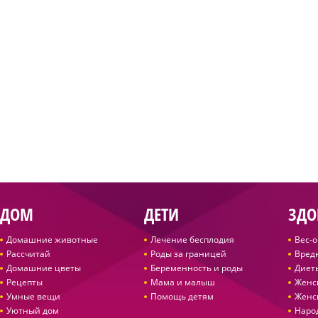
ДОМ
ДЕТИ
ЗДО
Домашние животные
Лечение бесплодия
Вес-
Рассчитай
Роды за границей
Вред
Домашние цветы
Беременность и роды
Диет
Рецепты
Мама и малыш
Женс
Умные вещи
Помощь детям
Женс
Уютный дом
Наро