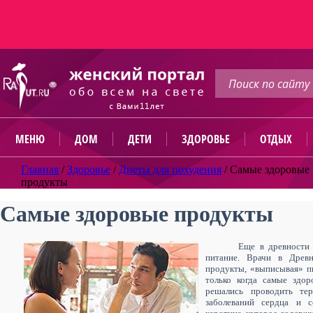
МЕНЮ
ДОМ
ДЕТИ
ЗДОРОВЬЕ
ОТДЫХ
Главная
/
Здоровье
/
Диеты для похудения
/
Самые здоровые
продукты
Самые здоровые продукты
Еще в древности 
питание. Врачи в Древн
продукты, «выписывая» пи
только когда самые здор
решались проводить тер
заболеваний сердца и с