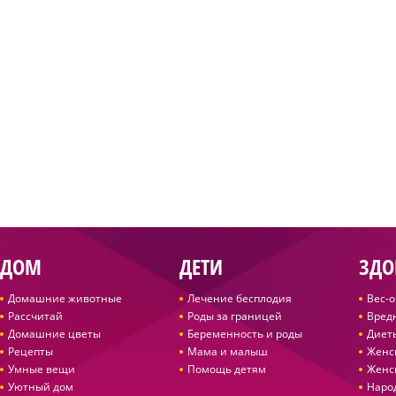
ДОМ
ДЕТИ
ЗДО
Домашние животные
Лечение бесплодия
Вес-
Рассчитай
Роды за границей
Вред
Домашние цветы
Беременность и роды
Диет
Рецепты
Мама и малыш
Женс
Умные вещи
Помощь детям
Женс
Уютный дом
Наро