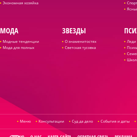
Экономная хозяйка
Спор
Ясны
МОДА
ЗВЕЗДЫ
ПСИ
Модные тенденции
О знаменитостях
Леди 
Мода для полных
Светская тусовка
Псих
Семе
Школ
Меню
Консультации
Суд да дело
События и даты