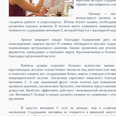
каротина, которое содерж
абрикос при инфарктах и и
Авокадо — закл
контролирует уровень х
сахарном диабете и атеросклерозе. Яблоко богато калием, необходи
различных пороках развития. В чесноке много аллицинов, защищающ
чемпион по содержанию витамина Е, который борется с коронарной нед
Арахис защищает сердце благодаря содержанию двух ам
ненасыщенных жирных кислот. В оливках наблюдается высокое содерж
нормализации артериального давления. Ананас применяли для лечени
ферментов, приводящих к сжиганию жиров. Краснокочанная и белокоч
благодаря тартроновой кислоте.
Кабачок цукини содержит большое количество магния
каротиноидов, которые
осуществляют контроль над деятельностью м
и помогают снижать вес, поддерживая баланс
жиров, углеводов и белко
пищеварительной системе. Апельсины укрепляют иммунитет, благод
витамину С. А еще оранжевый фрукт очень полезен при
повышенн
кровяном давлении, хроническом бронхите, умственном переутомлени
депрессии.
Наиболее эффективно действует свежевыжатый апельсино
сок. Витамина С больше в плодах среднего размера по сравнению с оч
крупными.
В капуста витамина С есть не меньше, чем в солнечн
апельсинов. Содержание витамина не снижается в квашеной капуст