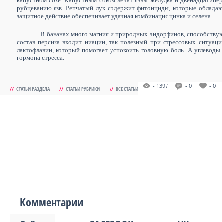
капустном соке.
Капустным
соком
лечат язвы желудка и двенадцатипер
рубцеванию язв.
Репчатый лук содержит фитонциды, которые облада
защитное действие обеспечивает удачная комбинация цинка и селена.
В бананах много магния и природных эндорфинов, способству
состав персика входит ниацин, так полезный при стрессовых ситуаци
лактофлавин, который помогает успокоить головную боль. А углеводы
гормона стресса.
- 1397
- 0
- 0
//
СТАТЬИ РАЗДЕЛА
//
СТАТЬИ РУБРИКИ
//
ВСЕ СТАТЬИ
Комментарии