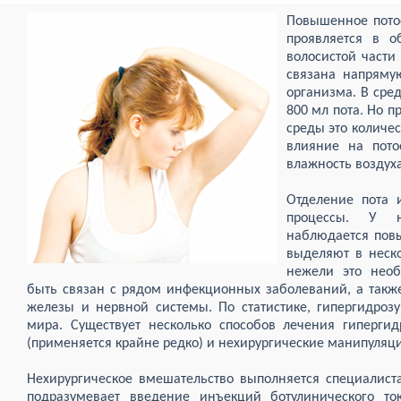
Повышенное потоо
проявляется в о
волосистой части
связана напряму
организма. В сре
800 мл пота. Но 
среды это количес
влияние на пото
влажность воздуха
Отделение пота 
процессы. У 
наблюдается повы
выделяют в неско
нежели это необ
быть связан с рядом инфекционных заболеваний, а так
железы и нервной системы. По статистике, гипергидроз
мира. Существует несколько способов лечения гипергид
(применяется крайне редко) и нехирургические манипуляц
Нехирургическое вмешательство выполняется специалист
подразумевает введение инъекций ботулинического ток