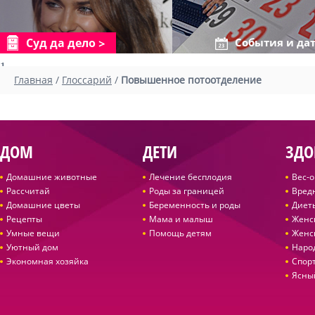
Суд да дело
События и да
1
Главная
/
Глоссарий
/
Повышенное потоотделение
ДОМ
ДЕТИ
ЗДО
Домашние животные
Лечение бесплодия
Вес-
Рассчитай
Роды за границей
Вред
Домашние цветы
Беременность и роды
Диет
Рецепты
Мама и малыш
Женс
Умные вещи
Помощь детям
Женс
Уютный дом
Наро
Экономная хозяйка
Спор
Ясны