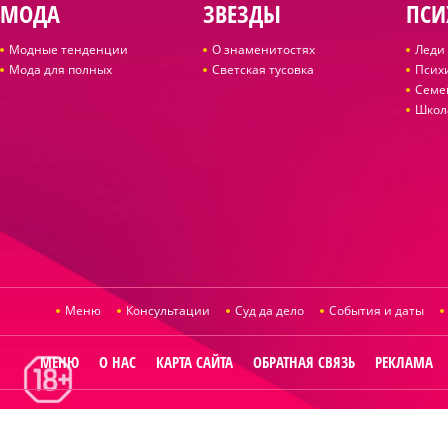
МОДА
ЗВЕЗДЫ
ПСИ
Модные тенденции
О знаменитостях
Леди 
Мода для полных
Светская тусовка
Псих
Семе
Школ
Меню
Консультации
Суд да дело
События и даты
МЕНЮ
О НАС
КАРТА САЙТА
ОБРАТНАЯ СВЯЗЬ
РЕКЛАМА
© 2014
Raut.ru
.