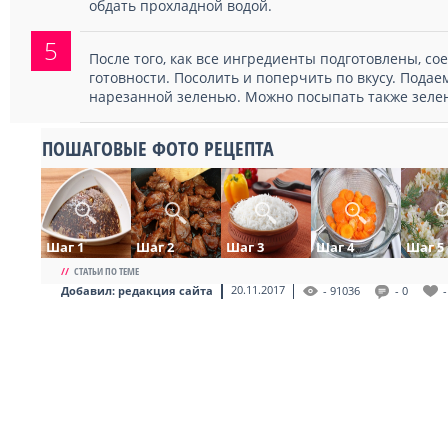
обдать прохладной водой.
5
После того, как все ингредиенты подготовлены, с
готовности. Посолить и поперчить по вкусу. Подаем
нарезанной зеленью. Можно посыпать также зеле
ПОШАГОВЫЕ ФОТО РЕЦЕПТА
Шаг 1
Шаг 2
Шаг 3
Шаг 4
Шаг 5
//
СТАТЬИ ПО ТЕМЕ
20.11.2017
Добавил:
редакция сайта
- 91036
- 0
-