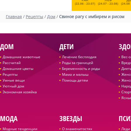
(22.06 - 23.07)
(24.07 - 23.08)
(24.08 
Главная
/
Рецепты
/
Дом
/
Свиное рагу с имбирем и рисом
ДОМ
ДЕТИ
ЗДО
Домашние животные
Лечение бесплодия
Вес-
Рассчитай
Роды за границей
Вред
Домашние цветы
Беременность и роды
Диет
Рецепты
Мама и малыш
Женс
Умные вещи
Помощь детям
Женс
Уютный дом
Наро
Экономная хозяйка
Спор
Ясны
МОДА
ЗВЕЗДЫ
ПСИ
Модные тенденции
О знаменитостях
Леди 