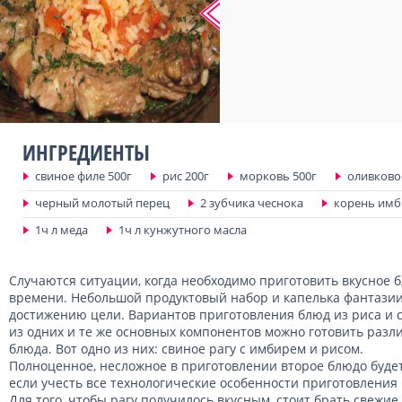
ИНГРЕДИЕНТЫ
свиное филе 500г
рис 200г
морковь 500г
оливковое
черный молотый перец
2 зубчика чеснока
корень имб
1ч л меда
1ч л кунжутного масла
Случаются ситуации, когда необходимо приготовить вкусное
времени. Небольшой продуктовый набор и капелька фантазии
достижению цели. Вариантов приготовления блюд из риса и св
из одних и те же основных компонентов можно готовить раз
блюда. Вот одно из них: свиное рагу с имбирем и рисом.
Полноценное, несложное в приготовлении второе блюдо будет
если учесть все технологические особенности приготовления 
Для того, чтобы рагу получилось вкусным, стоит брать свежие