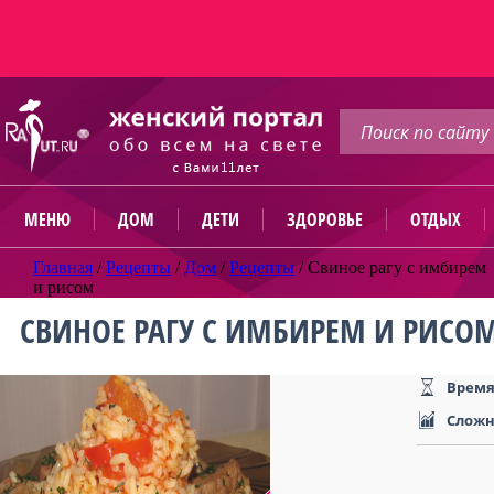
МЕНЮ
ДОМ
ДЕТИ
ЗДОРОВЬЕ
ОТДЫХ
Главная
/
Рецепты
/
Дом
/
Рецепты
/
Свиное рагу с имбирем
и рисом
СВИНОЕ РАГУ С ИМБИРЕМ И РИСО
Время
Сложн