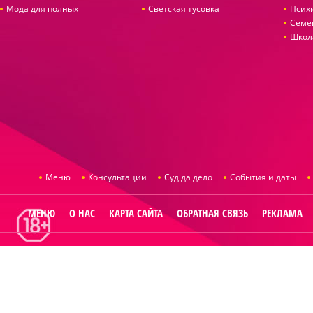
Мода для полных
Светская тусовка
Псих
Семе
Школ
Меню
Консультации
Суд да дело
События и даты
МЕНЮ
О НАС
КАРТА САЙТА
ОБРАТНАЯ СВЯЗЬ
РЕКЛАМА
© 2014
Raut.ru
.