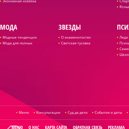
Экономная хозяйка
Спор
Ясны
МОДА
ЗВЕЗДЫ
ПСИ
Модные тенденции
О знаменитостях
Леди 
Мода для полных
Светская тусовка
Псих
Семе
Школ
Меню
Консультации
Суд да дело
События и даты
МЕНЮ
О НАС
КАРТА САЙТА
ОБРАТНАЯ СВЯЗЬ
РЕКЛАМА