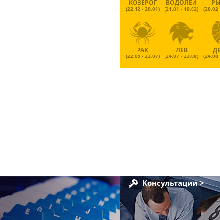
КОЗЕРОГ
ВОДОЛЕЙ
Р
(22.12 - 20.01)
(21.01 - 19.02)
(20.02 
РАК
ЛЕВ
Д
(22.06 - 23.07)
(24.07 - 23.08)
(24.08 
Консультации >