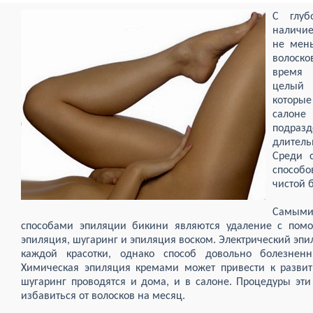
С глуб
наличие
не мен
волоск
время 
целый 
которы
салон
подраз
длител
Среди 
способо
чистой 
Самыми
способами эпиляции бикини являются удаление с помо
эпиляция, шугаринг и эпиляция воском. Электрический эпи
каждой красотки, однако способ довольно болезнен
Химическая эпиляция кремами может привести к развит
шугаринг проводятся и дома, и в салоне. Процедуры эт
избавиться от волосков на месяц.