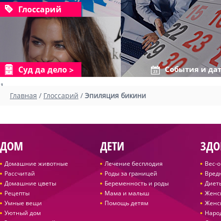
Глоссарий
Суд да дело
События и да
1
Главная
/
Глоссарий
/
Эпиляция бикини
ДОМ
ДЕТИ
ЗДО
Домашние животные
Лечение бесплодия
Вес-
Рассчитай
Роды за границей
Вред
Домашние цветы
Беременность и роды
Диет
Рецепты
Мама и малыш
Женс
Умные вещи
Помощь детям
Женс
Уютный дом
Наро