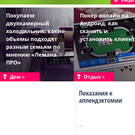
Реце
Покупаем
Покер онлайн на
двухкамерный
Андроид: как
холодильник: какие
скачать и
объемы подходят
установить клиент
разным семьям по
мнению «Лемана
ПРО»
Дом
Отдых
Показания к
аппендэктомии
...