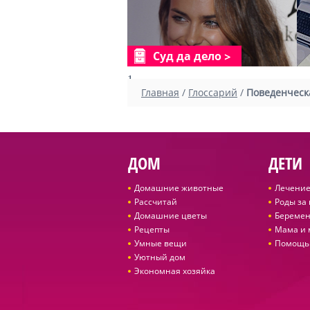
Суд да дело
1
Главная
/
Глоссарий
/
Поведенческ
ДОМ
ДЕТИ
Домашние животные
Лечение
Рассчитай
Роды за
Домашние цветы
Беремен
Рецепты
Мама и
Умные вещи
Помощь
Уютный дом
Экономная хозяйка