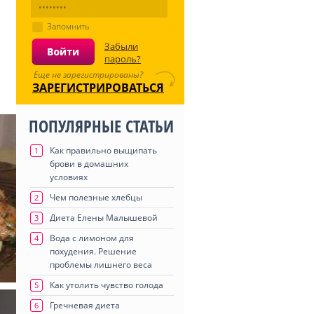
Запомнить
Забыли
пароль?
Еще не зарегистрированы?
ЗАРЕГИСТРИРОВАТЬСЯ
ПОПУЛЯРНЫЕ СТАТЬИ
Как правильно выщипать
1
брови в домашних
условиях
Чем полезные хлебцы
2
Диета Елены Малышевой
3
Вода с лимоном для
4
похудения. Решение
проблемы лишнего веса
Как утолить чувство голода
5
Гречневая диета
6