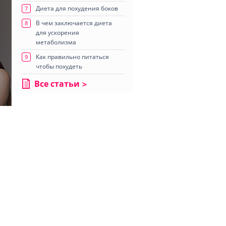
Диета для похудения боков
7
В чем заключается диета
8
для ускорения
метаболизма
Как правильно питаться
9
чтобы похудеть
Все статьи