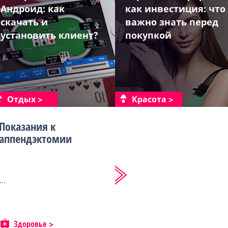
Андроид: как
как инвестиция: что
скачать и
важно знать перед
установить клиент?
покупкой
Отдых
Красота
Показания к
аппендэктомии
...
Здоровье