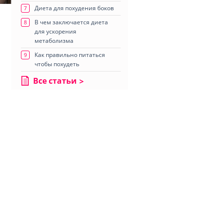
Диета для похудения боков
7
В чем заключается диета
8
для ускорения
метаболизма
Как правильно питаться
9
чтобы похудеть
Все статьи