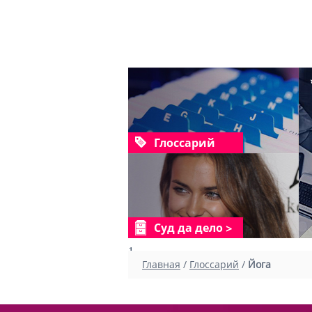
Глоссарий
Суд да дело
1
Главная
/
Глоссарий
/
Йога