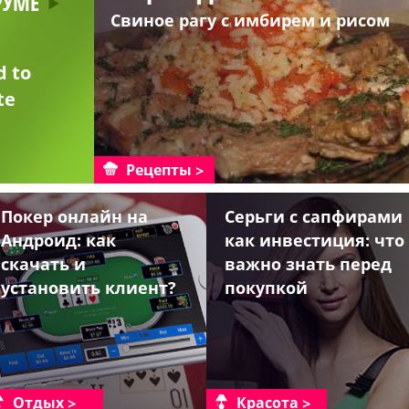
РУМЕ
Свиное рагу с имбирем и рисом
d to
te
Рецепты
Покер онлайн на
Серьги с сапфирами
Андроид: как
как инвестиция: что
скачать и
важно знать перед
установить клиент?
покупкой
Отдых
Красота