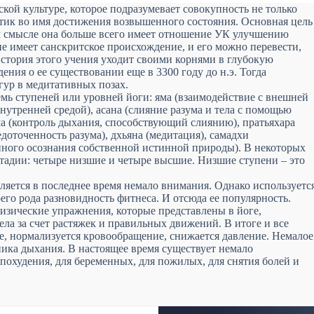
ской культуре, которое подразумевает совокупность не только
тик во имя достижения возвышенного состояния. Основная цель
м смысле она больше всего имеет отношение УК улучшению
ие имеет санскритское происхождение, и его можно перевести,
История этого учения уходит своими корнями в глубокую
ения о ее существовании еще в 3300 году до н.э. Тогда
ур в медитативных позах.
емь ступеней или уровней йоги: яма (взаимодействие с внешней
внутренней средой), асана (слияние разума и тела с помощью
ма (контроль дыхания, способствующий слиянию), пратьяхара
едоточенность разума), дхьяна (медитация), самадхи
нного осознания собственной истинной природы). В некоторых
стадии: четыре низшие и четыре высшие. Низшие ступени – это
ляется в последнее время немало внимания. Однако используетс
оего рода разновидность фитнеса. И отсюда ее популярность.
физические упражнения, которые представлены в йоге,
ла за счет растяжек и правильных движений. В итоге и все
, нормализуется кровообращение, снижается давление. Немалое
хника дыхания. В настоящее время существует немало
 похудения, для беременных, для пожилых, для снятия болей и