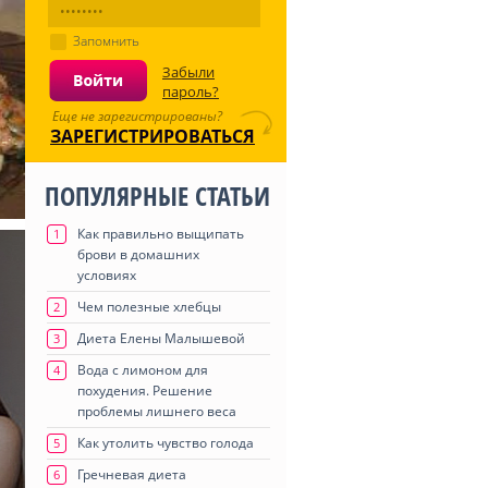
Запомнить
Забыли
пароль?
Еще не зарегистрированы?
ЗАРЕГИСТРИРОВАТЬСЯ
ПОПУЛЯРНЫЕ СТАТЬИ
Как правильно выщипать
1
брови в домашних
условиях
Чем полезные хлебцы
2
Диета Елены Малышевой
3
Вода с лимоном для
4
похудения. Решение
проблемы лишнего веса
Как утолить чувство голода
5
Гречневая диета
6