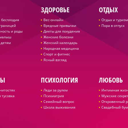
ЗДОРОВЬЕ
ОТДЫХ
 бесплодия
Вес-онлайн
Отдых и туризм
 границей
Вредные привычки
Пора в отпуск
ность и роды
Диеты для похудения
 малыш
Женские болезни
 детям
Женский календарь
Народная медицина
Спорт и фитнес
Ясный взгляд
ДЫ
ПСИХОЛОГИЯ
ЛЮБОВЬ
нитостях
Леди за рулем
Интимная жиз
 тусовка
Психиатрия
Мужские секре
Семейный вопрос
Откровенный р
Школа выживания
Свадебный бум