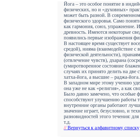
Йога – это особое понятие в индий
физических, но и «духовных» прак
может быть разной. В современно
физического здоровья. Само понят
как гармония, союз, упражнение. 
древность. Имеются некоторые свед
появились первые изображения фиг
В настоящее время существует вос
средой), нияма (взаимодействие с 
физической деятельности), праная
(отвлечение чувств), дхарана (соср
(умиротворенное состояние блаже
случаях их принято делить на две 
хатха-йога, а высшие – раджа-йога.
В западном мире этому учению уде
она уже не как «религия», а как св
Было давно замечено, что особые 
способствуют улучшению работы те
внутренние органы работают лучше
значение играет, безусловно, и те
разновидностей этого течения: для
т.д.
//
Вернуться к алфавитному списку