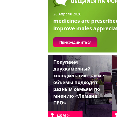
ОБЩАЙСЯ НА ФО
28 Апреля 2026
medicines are prescribe
improve males apprecia
Присоединиться
Покупаем
двухкамерный
холодильник: какие
объемы подходят
разным семьям по
мнению «Лемана
ПРО»
Дом