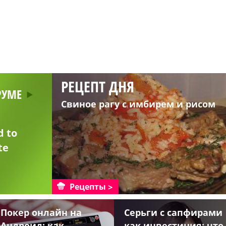
РЕЦЕПТ ДНЯ
РУМЕ
Свиное рагу с имбирем и рисом
d to
te
Рецепты
Покер онлайн на
Серьги с сапфирами
Андроид: как
как инвестиция: что