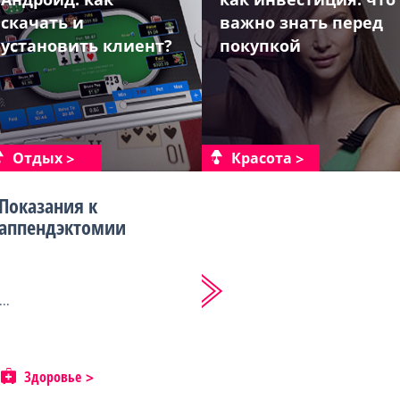
скачать и
важно знать перед
установить клиент?
покупкой
Отдых
Красота
Показания к
аппендэктомии
...
Здоровье