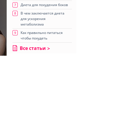
Диета для похудения боков
7
В чем заключается диета
8
для ускорения
метаболизма
Как правильно питаться
9
чтобы похудеть
Все статьи