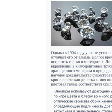
Однако в 1904 году ученые установи
отличает его от алмаза. Долгое в
встретить только в метеоритах. Ли
вкраплений в кимберлитовые труб
драгоценного минерала в природе.
научное доказательство существов
кристаллическая решетка камня по
цветовая гамма соответствует брилл
Ювелиры используют драгоценный
по игре цвета и блеску во много
оптические свойства обоих камн
определяющие подлинность драго
затрудняет в значительной степ