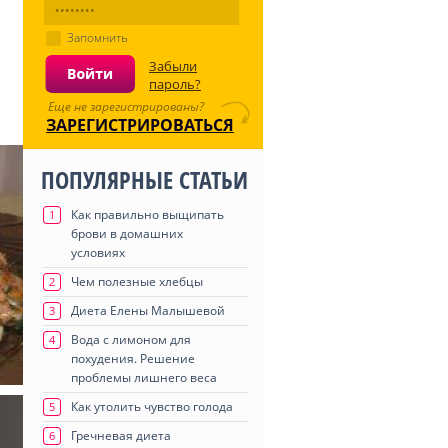
Запомнить
Забыли
пароль?
Еще не зарегистрированы?
ЗАРЕГИСТРИРОВАТЬСЯ
ПОПУЛЯРНЫЕ СТАТЬИ
Как правильно выщипать
1
брови в домашних
условиях
Чем полезные хлебцы
2
Диета Елены Малышевой
3
Вода с лимоном для
4
похудения. Решение
проблемы лишнего веса
Как утолить чувство голода
5
Гречневая диета
6