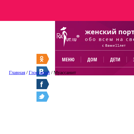
МЕНЮ
ДОМ
ДЕТИ
Главная
/
Глоссарий
/
Муассанит