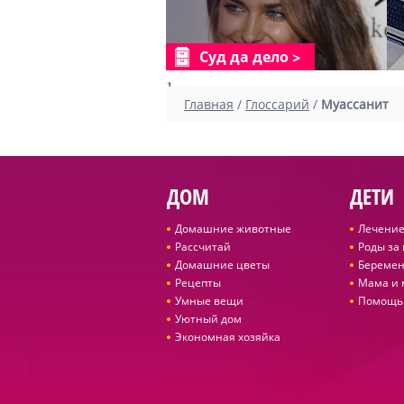
Суд да дело
1
Главная
/
Глоссарий
/
Муассанит
ДОМ
ДЕТИ
Домашние животные
Лечение
Рассчитай
Роды за
Домашние цветы
Беремен
Рецепты
Мама и
Умные вещи
Помощь
Уютный дом
Экономная хозяйка