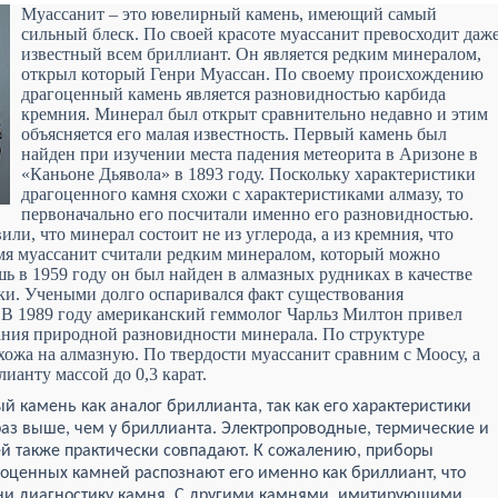
Муассанит – это ювелирный камень, имеющий самый
сильный блеск. По своей красоте муассанит превосходит даж
известный всем бриллиант. Он является редким минералом,
открыл который Генри Муассан. По своему происхождению
драгоценный камень является разновидностью карбида
кремния. Минерал был открыт сравнительно недавно и этим
объясняется его малая известность. Первый камень был
найден при изучении места падения метеорита в Аризоне в
«Каньоне Дьявола» в 1893 году. Поскольку характеристики
драгоценного камня схожи с характеристиками алмазу, то
первоначально его посчитали именно его разновидностью.
ли, что минерал состоит не из углерода, а из кремния, что
ремя муассанит считали редким минералом, который можно
шь в 1959 году он был найден в алмазных рудниках в качестве
ки. Учеными долго оспаривался факт существования
 В 1989 году американский геммолог Чарльз Милтон привел
ания природной разновидности минерала. По структуре
хожа на алмазную. По твердости муассанит сравним с Моосу, а
ианту массой до 0,3 карат.
 камень как аналог бриллианта, так как его характеристики
 раз выше, чем у бриллианта. Электропроводные, термические и
ей также практически совпадают. К сожалению, приборы
ценных камней распознают его именно как бриллиант, что
ени диагностику камня. С другими камнями, имитирующими