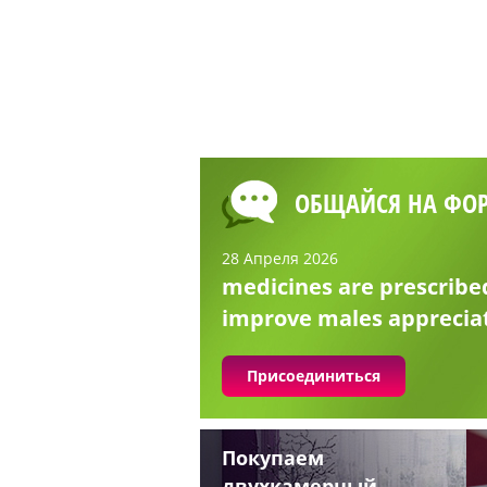
ОБЩАЙСЯ НА ФО
28 Апреля 2026
medicines are prescribe
improve males apprecia
Присоединиться
Покупаем
двухкамерный