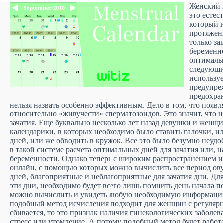
Женский 
это естес
который 
протяжен
только за
беременно
оптимальн
следующи
используе
предупре
предохра
нельзя назвать особенно эффективным. Дело в том, что появл
относительно «живучести» сперматозоидов. Это значит, что 
зачатия. Еще буквально несколько лет назад девушки и жен
календарики, в которых необходимо было ставить галочки, и
дней, или же обводить в кружок. Все это было безумно неудо
в такой системе расчета оптимальных дней для зачатия или, 
беременности. Однако теперь с широким распространением и
онлайн, с помощью которых можно вычислить все период ову
дней, благоприятные и неблагоприятные для зачатия дни. Дл
эти дни, необходимо будет всего лишь помнить день начала 
можно вычислить и увидеть любую необходимую информацию
подобный метод исчисления подходит для женщин с регуляр
сбивается, то это признак наличия гинекологических заболев
стресс или утомление. А потому подобный метод будет работ