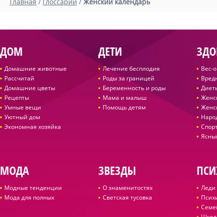
Главная
/
Глоссарий
/
Женский календарь
ДОМ
ДЕТИ
ЗДО
Домашние животные
Лечение бесплодия
Вес-
Рассчитай
Роды за границей
Вред
Домашние цветы
Беременность и роды
Диет
Рецепты
Мама и малыш
Женс
Умные вещи
Помощь детям
Женс
Уютный дом
Наро
Экономная хозяйка
Спор
Ясны
МОДА
ЗВЕЗДЫ
ПСИ
Модные тенденции
О знаменитостях
Леди 
Мода для полных
Светская тусовка
Псих
Семе
Школ