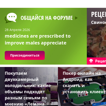
РЕЦЕ
ОБЩАЙСЯ НА ФОРУМЕ
Свино
28 Апреля 2026
medicines are prescribed to
improve males appreciate
Присоединиться
Реце
Покупаем
Покер онлайн на
двухкамерный
Андроид: как
холодильник: какие
скачать и
объемы подходят
установить клиент
разным семьям по
мнению «Лемана