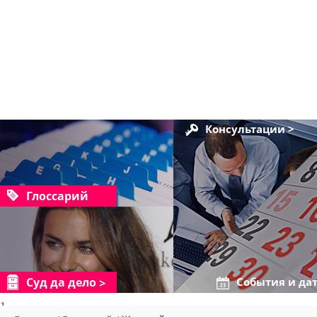
Консультации >
Глоссарий
Суд да дело
События и да
1