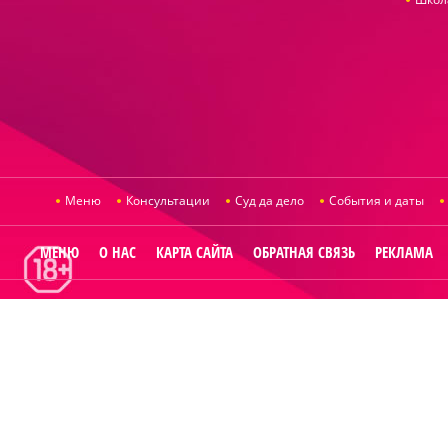
Меню
Консультации
Суд да дело
События и даты
МЕНЮ
О НАС
КАРТА САЙТА
ОБРАТНАЯ СВЯЗЬ
РЕКЛАМА
© 2014
Raut.ru
.