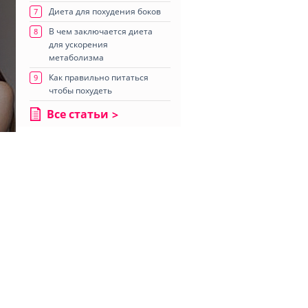
Диета для похудения боков
7
В чем заключается диета
8
для ускорения
метаболизма
Как правильно питаться
9
чтобы похудеть
Все статьи