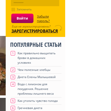
Запомнить
Забыли
пароль?
Еще не зарегистрированы?
ЗАРЕГИСТРИРОВАТЬСЯ
ПОПУЛЯРНЫЕ СТАТЬИ
Как правильно выщипать
1
брови в домашних
условиях
Чем полезные хлебцы
2
Диета Елены Малышевой
3
Вода с лимоном для
4
похудения. Решение
проблемы лишнего веса
Как утолить чувство голода
5
Гречневая диета
6