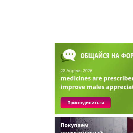
ОБЩАЙСЯ НА ФО
28 Апреля 2026
medicines are prescribe
improve males apprecia
Присоединиться
Покупаем
двухкамерный