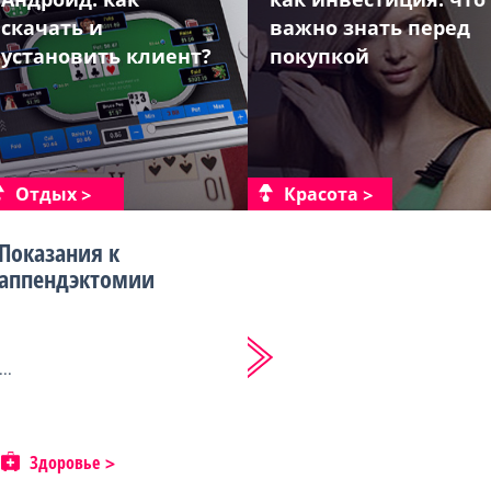
скачать и
важно знать перед
установить клиент?
покупкой
Отдых
Красота
Показания к
аппендэктомии
...
Здоровье