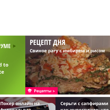
РЕЦЕПТ ДНЯ
РУМЕ
Свиное рагу с имбирем и рисом
d to
te
Рецепты
Покер онлайн на
Серьги с сапфирами
Андроид: как
как инвестиция: что