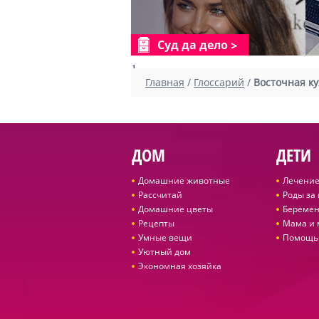
Суд да дело
1
Главная
/
Глоссарий
/
Восточная ку
ДОМ
ДЕТИ
Домашние животные
Лечение
Рассчитай
Роды за
Домашние цветы
Беремен
Рецепты
Мама и
Умные вещи
Помощь
Уютный дом
Экономная хозяйка