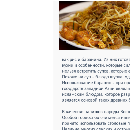
как рис и баранина. Из них гото
кухни и особенности, которые си
нельзя встретить супов, котор
Похоже на суп – блюдо шурпа, о
Использование баранины при при
государств западной Азии являл
исламским блюдом, которое разр
является основой таких древних 
В качестве напитков народы Вос
Особой гордостью считается напит
принято использовать столовые 
Наличие многих сладких и остры