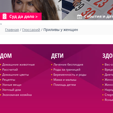
Суд да дело
События и да
1
Главная
/
Глоссарий
/
Приливы у женщин
ДОМ
ДЕТИ
ЗДО
Домашние животные
Лечение бесплодия
Вес-
Рассчитай
Роды за границей
Вред
Домашние цветы
Беременность и роды
Диет
Рецепты
Мама и малыш
Женс
Умные вещи
Помощь детям
Женс
Уютный дом
Наро
Экономная хозяйка
Спор
Ясны