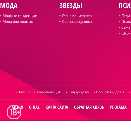
МОДА
ЗВЕЗДЫ
ПСИ
Модные тенденции
О знаменитостях
Леди 
Мода для полных
Светская тусовка
Псих
Семе
Школ
Меню
Консультации
Суд да дело
События и даты
МЕНЮ
О НАС
КАРТА САЙТА
ОБРАТНАЯ СВЯЗЬ
РЕКЛАМА
© 2014
Raut.ru
.