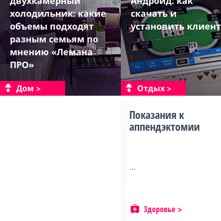
двухкамерный
Андроид: как
холодильник: какие
скачать и
объемы подходят
установить клиент
разным семьям по
мнению «Лемана
ПРО»
Дом
Отдых
Показания к
аппендэктомии
...
Здоровье