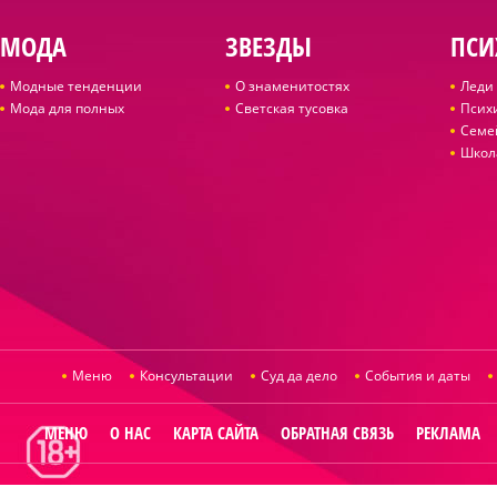
МОДА
ЗВЕЗДЫ
ПСИ
Модные тенденции
О знаменитостях
Леди 
Мода для полных
Светская тусовка
Псих
Семе
Школ
Меню
Консультации
Суд да дело
События и даты
МЕНЮ
О НАС
КАРТА САЙТА
ОБРАТНАЯ СВЯЗЬ
РЕКЛАМА
© 2014
Raut.ru
.