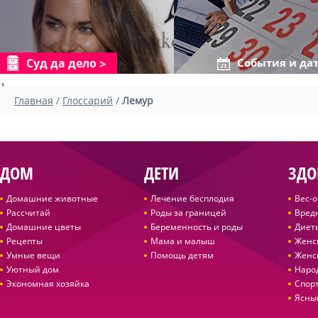
Суд да дело
События и да
1
Главная
/
Глоссарий
/
Лемур
ДОМ
ДЕТИ
ЗДО
Домашние животные
Лечение бесплодия
Вес-
Рассчитай
Роды за границей
Вред
Домашние цветы
Беременность и роды
Диет
Рецепты
Мама и малыш
Женс
Умные вещи
Помощь детям
Женс
Уютный дом
Наро
Экономная хозяйка
Спор
Ясны