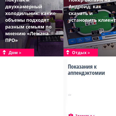
двухкамерный
Андроид: как
холодильник: какие
скачать и
объемы подходят
установить клиент
разным семьям по
мнению «Лемана
ПРО»
Дом
Отдых
Показания к
аппендэктомии
...