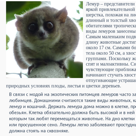
Лемур – представители
яркой привлекательной 
шерстка, похожая на л
длинный и толстый хво
обитателями тропически
виды лемуров занесены
Самым маленьким подв
длину животные достига
около 17 см. Самыми б
тела около 50 см, а хво
группами. Поскольку ж
спят и малоактивны. С
чувствующие приближа
начинают стучать хвост
отпугивающие устрашаю
природных условиях плоды, листья и цветки деревьев.
В связи с модой на экзотических питомцев лемуров часто з
любимцев. Домашними считаются такие виды животных, к
лемур и кошачий. Держать лемура дома можно в клетке, п
обезьян. Клетка обязательно должна быть высокой и в ней
которым так любят перемещаться животные. На дно клетки 
или просушенное сено. Лемуры легко заболевают простудн
должна стоять на сквозняке.