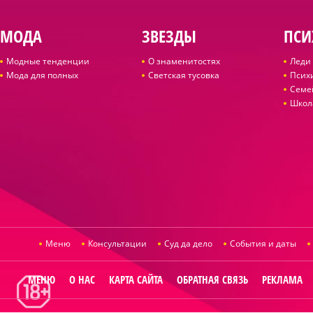
МОДА
ЗВЕЗДЫ
ПСИ
Модные тенденции
О знаменитостях
Леди 
Мода для полных
Светская тусовка
Псих
Семе
Школ
Меню
Консультации
Суд да дело
События и даты
МЕНЮ
О НАС
КАРТА САЙТА
ОБРАТНАЯ СВЯЗЬ
РЕКЛАМА