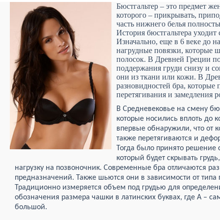
Бюстгальтер – это предмет же
которого – прикрывать, припо
часть нижнего белья полность
История бюстгальтера уходит 
Изначально, еще в 6 веке до 
нагрудные повязки, которые ш
полосок. В Древней Греции п
поддержания груди снизу и с
они из ткани или кожи. В Дре
разновидностей бра, которые 
перетягивания и замедления р
В Средневековье на смену бю
которые носились вплоть до к
впервые обнаружили, что от к
также перетягиваются и дефо
Тогда было принято решение с
который будет скрывать грудь
нагрузку на позвоночник. Современные бра отличаются ра
предназначений. Также шьются они в зависимости от типа 
Традиционно измеряется объем под грудью для определени
обозначения размера чашки в латинских буквах, где A – с
большой.