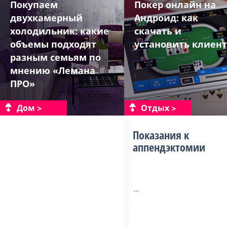
Покупаем
Покер онлайн на
двухкамерный
Андроид: как
холодильник: какие
скачать и
объемы подходят
установить клиент
разным семьям по
мнению «Лемана
ПРО»
Дом
Отдых
Показания к
аппендэктомии
...