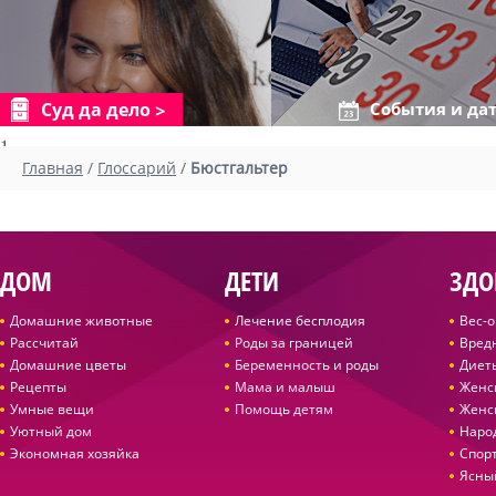
Суд да дело
События и да
1
Главная
/
Глоссарий
/
Бюстгальтер
ДОМ
ДЕТИ
ЗДО
Домашние животные
Лечение бесплодия
Вес-
Рассчитай
Роды за границей
Вред
Домашние цветы
Беременность и роды
Диет
Рецепты
Мама и малыш
Женс
Умные вещи
Помощь детям
Женс
Уютный дом
Наро
Экономная хозяйка
Спор
Ясны