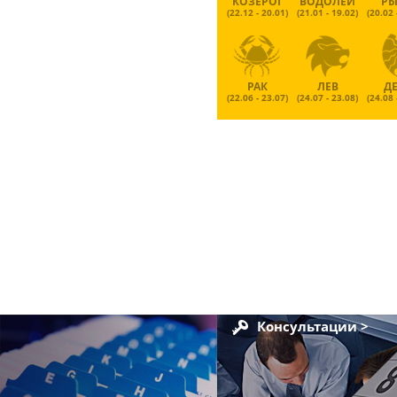
КОЗЕРОГ
ВОДОЛЕЙ
Р
(22.12 - 20.01)
(21.01 - 19.02)
(20.02 
РАК
ЛЕВ
Д
(22.06 - 23.07)
(24.07 - 23.08)
(24.08 
Консультации >