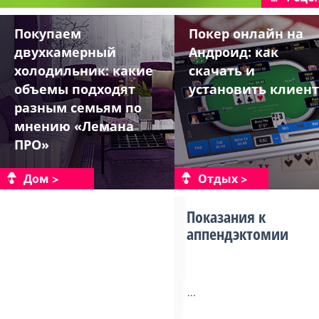
Покупаем
Покер онлайн на
двухкамерный
Андроид: как
холодильник: какие
скачать и
объемы подходят
установить клиент
разным семьям по
мнению «Лемана
ПРО»
Дом
Отдых
Показания к
аппендэктомии
...