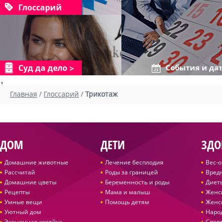
Глоссарий
Суд да дело
События и да
1
Главная
/
Глоссарий
/
Трикотаж
ДОМ
ДЕТИ
ЗДО
Домашние животные
Лечение бесплодия
Вес-
Рассчитай
Роды за границей
Вред
Домашние цветы
Беременность и роды
Диет
Рецепты
Мама и малыш
Женс
Умные вещи
Помощь детям
Женс
Уютный дом
Наро
Экономная хозяйка
Спор