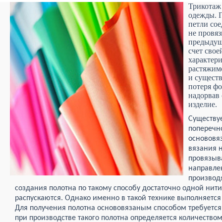
Трикотаж 
одежды. 
петли сое
не провяз
предыдущ
счет свое
характери
растяжимо
и существ
потеря фо
надорвав 
изделие.
Существуе
поперечн
основовя
вязания 
провязыва
направле
производ
создания полотна по такому способу достаточно одной нити
распускаются. Однако именно в такой технике выполняетс
Для получения полотна основовязаным способом требуется 
при производстве такого полотна определяется количеством