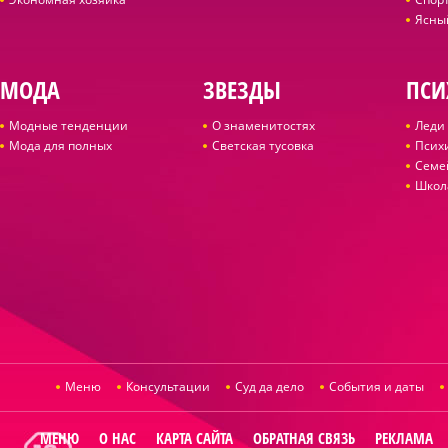
Ясны
МОДА
ЗВЕЗДЫ
ПСИ
Модные тенденции
О знаменитостях
Леди 
Мода для полных
Светская тусовка
Псих
Семе
Школ
Меню
Консультации
Суд да дело
События и даты
МЕНЮ
О НАС
КАРТА САЙТА
ОБРАТНАЯ СВЯЗЬ
РЕКЛАМА