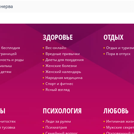
 нерва
ЗДОРОВЬЕ
ОТДЫХ
 бесплодия
Вес-онлайн
Отдых и туризм
 границей
Вредные привычки
Пора в отпуск
ность и роды
Диеты для похудения
 малыш
Женские болезни
 детям
Женский календарь
Народная медицина
Спорт и фитнес
Ясный взгляд
ДЫ
ПСИХОЛОГИЯ
ЛЮБОВЬ
нитостях
Леди за рулем
Интимная жиз
 тусовка
Психиатрия
Мужские секре
Семейный вопрос
Откровенный р