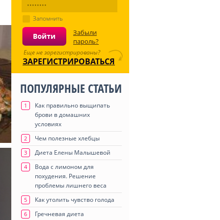
Запомнить
Забыли
пароль?
Еще не зарегистрированы?
ЗАРЕГИСТРИРОВАТЬСЯ
ПОПУЛЯРНЫЕ СТАТЬИ
Как правильно выщипать
1
брови в домашних
условиях
Чем полезные хлебцы
2
Диета Елены Малышевой
3
Вода с лимоном для
4
похудения. Решение
проблемы лишнего веса
Как утолить чувство голода
5
Гречневая диета
6