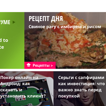
РЕЦЕПТ ДНЯ
РУМЕ
Свиное рагу с имбирем и рисом
d to
te
Рецепты
Покер онлайн на
Серьги с сапфирами
Андроид: как
как инвестиция: что
скачать и
важно знать перед
установить клиент?
покупкой