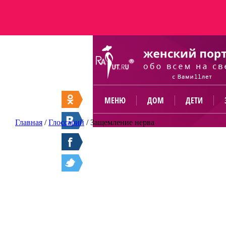
МЕНЮ
ДОМ
ДЕТИ
Главная
/
Глоссарий
/
Защемление нерва