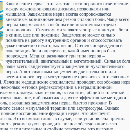
Защемление нерва – это зажатие части нервного ответвление
между межпозвонковыми дисками, позвонками или
мышцами. Защемление нерва всегда сопровождается
внезапным возникновением резкой сильной боли. Чаще всего
нервы защемляются в шейном или поясничном отделах
позвоночника. Симптомами являются острые приступы боли
в спине, шее или пояснице. Защемление может сильно
повлиять на работу внутренних органов и способствовать
даже онемению некоторых мышц. Степень повреждения и
локализация боли определяют, какой именно нерв был
поврежден. Медики различают три типа нервов –
чувствительный, двигательный и вегетативный. Сильная бол
чаще всего свидетельствует о защемлении чувствительного
нерва. А вот симптомы защемления двигательного или
вегетативного нерва могут сразу не проявиться, что связано с
. Лечение медицинские специалисты проводят, освобождая нер
т несколько методов рефлексотерапии в нетрадиционной
лаемого: мануальная терапия, остеопатия, общий и точечный
 иглоукалывание, вибромассаж и другие эффективные методики.
боль, вызванная защемлением нерва, быстро проходит. В
дного сеанса мануальной терапии или акупрессуры. Однако
я полное восстановление функции нерва, что обеспечит
ьсов. Это возможно лишь в случае, если установлена причина
алисты рекомендуют проводить полное обследование всего
ина дает длительные и стойкие результаты, что выгодно