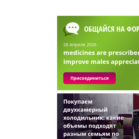
ОБЩАЙСЯ НА ФО
28 Апреля 2026
medicines are prescribe
improve males apprecia
Присоединиться
Покупаем
двухкамерный
холодильник: какие
объемы подходят
разным семьям по