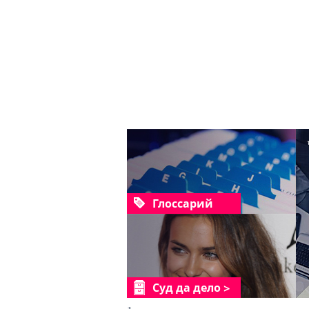
Глоссарий
Суд да дело