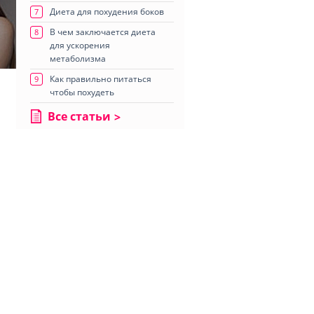
Диета для похудения боков
7
В чем заключается диета
8
для ускорения
метаболизма
Как правильно питаться
9
чтобы похудеть
Все статьи