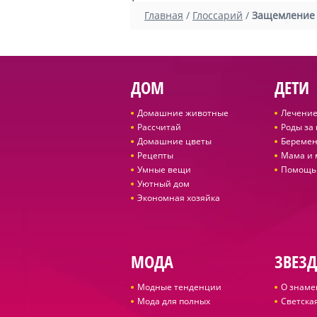
1
Главная
/
Глоссарий
/
Защемление
ДОМ
ДЕТИ
Домашние животные
Лечение
Рассчитай
Роды за
Домашние цветы
Беремен
Рецепты
Мама и
Умные вещи
Помощь
Уютный дом
Экономная хозяйка
МОДА
ЗВЕЗ
Модные тенденции
О знаме
Мода для полных
Светская