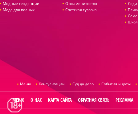
Модные тенденции
О знаменитостях
Леди 
Мода для полных
Светская тусовка
Псих
Семе
Школ
Меню
Консультации
Суд да дело
События и даты
МЕНЮ
О НАС
КАРТА САЙТА
ОБРАТНАЯ СВЯЗЬ
РЕКЛАМА
© 2014
Raut.ru