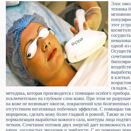
Элос омол
техника 
мгновенно
популярн
этот устр
косметоло
сосудисты
немаловаж
одной из
Осуществ
сочетания
биполярн
воздейств
выработки
в клетка
возрасто
складок. 
методика, которая производится с помощью особого прибора.
исключительно на глубокие слои кожи. При этом не разрушает
на коже не возникает ожогов, покраснений или болезненных
отсутствием негативных побочных эффектов. С помощью так
морщинок, сделать кожу более гладкой и ровной. Также за сч
нормализация выработки кожного сала, контуры лица подтяги
четким. Сочетание потоков двух энергий дает возможность и
пятен, сосудистых звездочек и дряблости. С их помощью леча