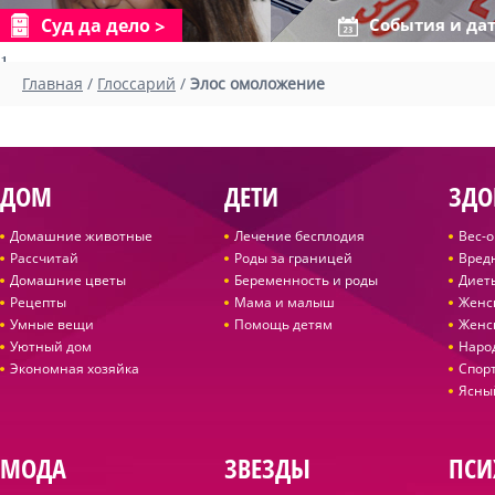
Суд да дело
События и да
1
Главная
/
Глоссарий
/
Элос омоложение
ДОМ
ДЕТИ
ЗДО
Домашние животные
Лечение бесплодия
Вес-
Рассчитай
Роды за границей
Вред
Домашние цветы
Беременность и роды
Диет
Рецепты
Мама и малыш
Женс
Умные вещи
Помощь детям
Женс
Уютный дом
Наро
Экономная хозяйка
Спор
Ясны
МОДА
ЗВЕЗДЫ
ПСИ