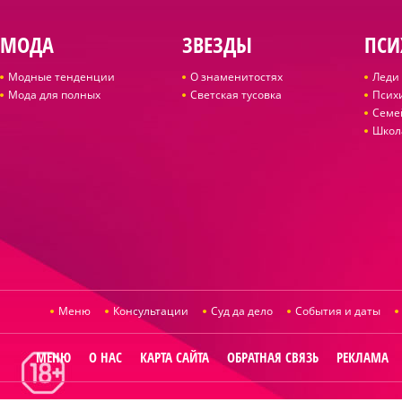
МОДА
ЗВЕЗДЫ
ПСИ
Модные тенденции
О знаменитостях
Леди 
Мода для полных
Светская тусовка
Псих
Семе
Школ
Меню
Консультации
Суд да дело
События и даты
МЕНЮ
О НАС
КАРТА САЙТА
ОБРАТНАЯ СВЯЗЬ
РЕКЛАМА