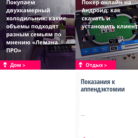
Покупаем
Покер онлайн на
двухкамерный
Андроид: как
холодильник: какие
скачать и
объемы подходят
установить клиент
разным семьям по
мнению «Лемана
ПРО»
Дом
Отдых
Показания к
аппендэктомии
...