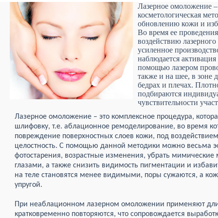
Лазерное омоложение – 
косметологическая мето
обновлению кожи и изб
Во время ее проведени
воздействию лазерного 
усиленное производство
наблюдается активация
помощью лазером провод
также и на шее, в зоне 
бедрах и плечах. Плотн
подбираются индивидуал
чувствительности участ
Лазерное омоложение – это комплексное процедура, котора
шлифовку, т.е. аблационное ремоделирование, во время к
повреждение поверхностных слоев кожи, под воздействием
целостность. С помощью данной методики можно весьма э
фотостарения, возрастные изменения, убрать мимические 
глазами, а также снизить видимость пигментации и избавит
на теле становятся менее видимыми, поры сужаются, а кожа
упругой.
При неаблационном лазерном омоложении применяют длин
кратковременно повторяются, что сопровождается выработк