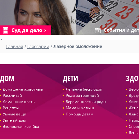
Суд да дело
События и да
1
Главная
/
Глоссарий
/
Лазерное омоложение
ДОМ
ДЕТИ
ЗДО
Домашние животные
Лечение бесплодия
Вес-
Рассчитай
Роды за границей
Вред
Домашние цветы
Беременность и роды
Диет
Рецепты
Мама и малыш
Женс
Умные вещи
Помощь детям
Женс
Уютный дом
Наро
Экономная хозяйка
Спор
Ясны