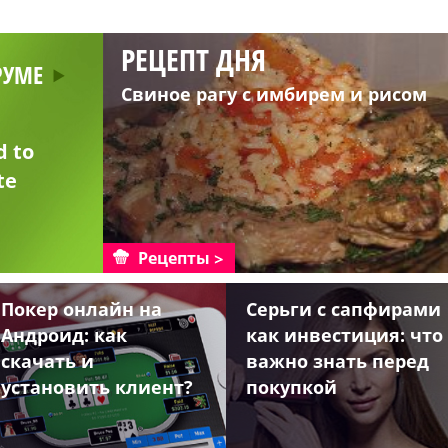
РЕЦЕПТ ДНЯ
РУМЕ
Свиное рагу с имбирем и рисом
d to
te
Рецепты
Покер онлайн на
Серьги с сапфирами
Андроид: как
как инвестиция: что
скачать и
важно знать перед
установить клиент?
покупкой