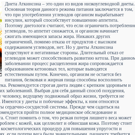
Диета Аткинсона – это один из видов низкоуглеводной диеты.
Основная теория данного режима питания заключается в том,
что при употреблении углеводов организм вырабатывает
инсулин, который способствует повышению аппетита.
Поэтому диетологи считают, что если ограничить потреблени
углеводов, то аппетит снижается, и организм начинает
сжигать имеющиеся запасы жира. Никаких других
ограничений, помимо отказа от продуктов с высоким
содержанием углеводов, нет. Но у диеты Аткинсона
существуют и негативные стороны. Длительный отказ от
углеводов может способствовать развитию кетоза. При данно
заболевании процесс расщепления жира сопровождается
образованием кетоновых тел, которые выводятся
естественным путем. Конечно, организм не остается без
питания, белковая и жирная пища способны восполнить
ка. Рекомендуется строгая диета людям с крепким здоровьем и
их заболеваний. Выбрав для себя данный способ похудения,
у человеку, ведущему подвижный образ жизни, требуется не
и. Имеются у диеты и побочные эффекты, к ним относятся
ты сердечно-сосудистой системы. Прежде чем садиться на
омендуется пройти полное медицинское обследование и
. Стоит помнить о том, что резкая потеря лишнего веса может
роблем с кожей, как целлюлит и обвисшая кожа. Поэтому стоит
х косметологических процедур для повышения упругости и
ях, если потери веса были значительными, пациенту требуется