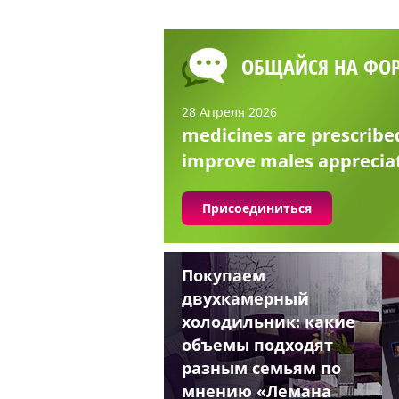
ОБЩАЙСЯ НА ФО
28 Апреля 2026
medicines are prescribe
improve males apprecia
Присоединиться
Покупаем
двухкамерный
холодильник: какие
объемы подходят
разным семьям по
мнению «Лемана