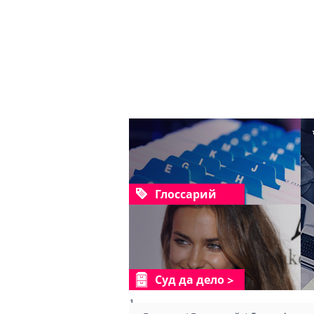
Глоссарий
Суд да дело
1