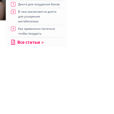
Диета для похудения боков
7
В чем заключается диета
8
для ускорения
метаболизма
Как правильно питаться
9
чтобы похудеть
Все статьи