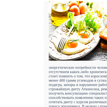
энергетические потребности челове
отсутствием каких-либо хроническ
стоит помнить о том, что взрослом
менее 400 грамм углеводов в сутк
подагра, запоры и нарушение рабо
строжайшую диету Аткинсона, рек
получить консультацию специалиста
способствовать появлению таких п
сочетать диету с курсом различны
тонуса эпидермиса. В редких случа