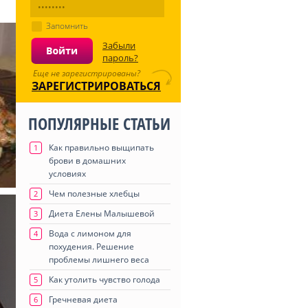
Запомнить
Забыли
пароль?
Еще не зарегистрированы?
ЗАРЕГИСТРИРОВАТЬСЯ
ПОПУЛЯРНЫЕ СТАТЬИ
Как правильно выщипать
1
брови в домашних
условиях
Чем полезные хлебцы
2
Диета Елены Малышевой
3
Вода с лимоном для
4
похудения. Решение
проблемы лишнего веса
Как утолить чувство голода
5
Гречневая диета
6