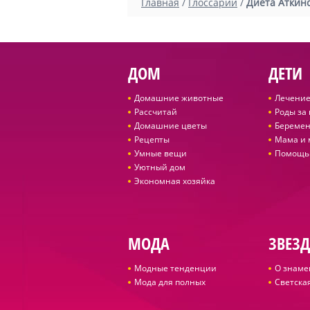
Главная
/
Глоссарий
/
Диета Аткин
ДОМ
ДЕТИ
Домашние животные
Лечение
Рассчитай
Роды за
Домашние цветы
Беремен
Рецепты
Мама и
Умные вещи
Помощь
Уютный дом
Экономная хозяйка
МОДА
ЗВЕЗ
Модные тенденции
О знаме
Мода для полных
Светская