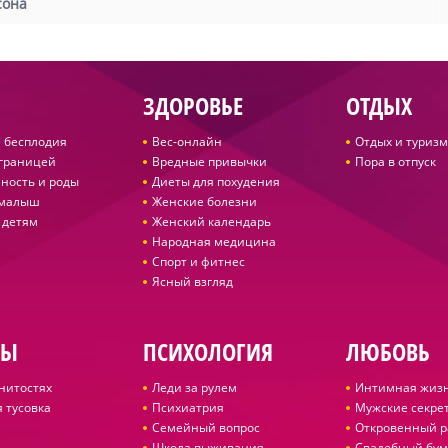
сона
ЗДОРОВЬЕ
ОТДЫХ
 бесплодия
Вес-онлайн
Отдых и туризм
 границей
Вредные привычки
Пора в отпуск
ность и роды
Диеты для похудения
 малыш
Женские болезни
 детям
Женский календарь
Народная медицина
Спорт и фитнес
Ясный взгляд
ДЫ
ПСИХОЛОГИЯ
ЛЮБОВЬ
нитостях
Леди за рулем
Интимная жиз
 тусовка
Психиатрия
Мужские секре
Семейный вопрос
Откровенный р
Школа выживания
Свадебный бум