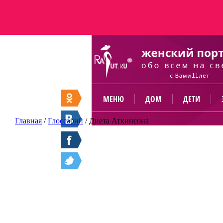
МЕНЮ
ДОМ
ДЕТИ
Главная
/
Глоссарий
/
Диета Аткинсона