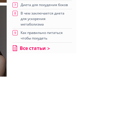
Диета для похудения боков
7
В чем заключается диета
8
для ускорения
метаболизма
Как правильно питаться
9
чтобы похудеть
Все статьи