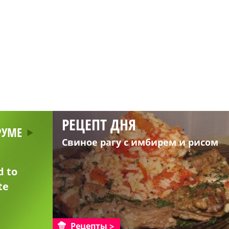
РЕЦЕПТ ДНЯ
РУМЕ
Свиное рагу с имбирем и рисом
d to
te
Рецепты