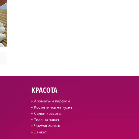
КРАСОТА
Ароматы и парфюм
Косметичка на кухне
Салон красоты
Тело на заказ
Чистая линия
Этикет