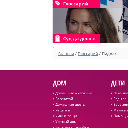
Глоссарий
Суд да дело
1
Главная
/
Глоссарий
/
Пиджак
ДОМ
ДЕТИ
Домашние животные
Лечение
Рассчитай
Роды за
Домашние цветы
Беремен
Рецепты
Мама и
Умные вещи
Помощь
Уютный дом
Экономная хозяйка