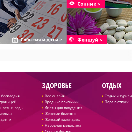
Сонник
Феншуй
События и даты >
ЗДОРОВЬЕ
ОТДЫХ
 бесплодия
Вес-онлайн
Отдых и туризм
 границей
Вредные привычки
Пора в отпуск
ность и роды
Диеты для похудения
 малыш
Женские болезни
 детям
Женский календарь
Народная медицина
Спорт и фитнес