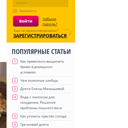
Запомнить
Забыли
пароль?
Еще не зарегистрированы?
ЗАРЕГИСТРИРОВАТЬСЯ
ПОПУЛЯРНЫЕ СТАТЬИ
Как правильно выщипать
1
брови в домашних
условиях
Чем полезные хлебцы
2
Диета Елены Малышевой
3
Вода с лимоном для
4
похудения. Решение
проблемы лишнего веса
Как утолить чувство голода
5
Гречневая диета
6