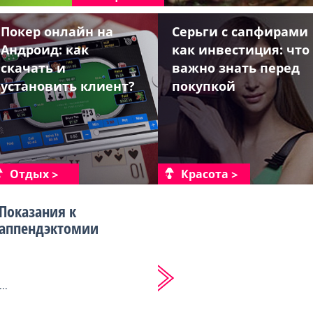
Покер онлайн на
Серьги с сапфирами
Андроид: как
как инвестиция: что
скачать и
важно знать перед
установить клиент?
покупкой
Отдых
Красота
Показания к
аппендэктомии
...