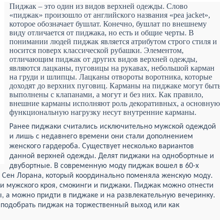
Пиджак – это один из видов верхней одежды. Слово
«пиджак» произошло от английского названия «pea jacket»,
которое обозначает бушлат. Конечно, бушлат по внешнему
виду отличается от пиджака, но есть и общие черты. В
понимании людей пиджак является атрибутом строго стиля и
носится поверх классической рубашки. Элементом,
отличающим пиджак от других видов верхней одежды,
являются лацканы, пуговицы на рукавах, небольшой карман
на груди и шлипцы. Лацканы отвороты воротника, которые
доходят до верхних пуговиц. Карманы на пиджаке могут быт
выполнены с клапанами, а могут и без них. Как правило,
внешние карманы исполняют роль декоративных, а основную
функциональную нагрузку несут внутренние карманы.
Ранее пиджаки считались исключительно мужской одеждой
и лишь с недавнего времени они стали дополнением
женского гардероба. Существует несколько вариантов
данной верхней одежды. Делят пиджаки на однобортные и
двубортные. В современную моду пиджак вошел в 60-х
Ив Сен Лорана, который координально поменяла женскую моду.
 мужского кроя, смокинги и пиджаки. Пиджак можно отнести
, а можно придти в пиджаке и на развлекательную вечеринку.
подобрать пиджак на торжественный выход или как