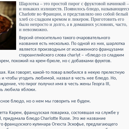
Шарлотка – это простой пирог с фруктовой начинкой –
и никаких излишеств. Появилось блюдо, называющеес
Charlotte во Франции, и представляло оно собой белый
хлеб со сладким кремом и ликером. Приготовить его
было непросто и долго, а в домашних условиях, часто,
и невозможно.
Версий относительно такого очаровательного
названия есть несколько. По одной из них, шарлотка
является производным от искаженного французами
староанглийского слова charlyt – «блюдо со сладким
крем, похожий на крем-брюле, но с добавками фруктов.
ая. Как говорят, какой-то повар влюбился в некую прелестную
 и чтобы угодить любимой, назвал в честь нее блюдо. Но,
рждение, что пирог получил имя в честь жены Георга III,
нь любила яблоки.
сное блюдо, но о нем мы говорить не будем.
етта Карем, французская повариха, состоявшая на службе у
I, придумала блюдо Charlotte Russe. Это же название
ого французского кулинара Огюста Эскофье, предлагающего