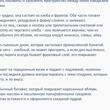
вать бисквиты и заполнять пространство между ними баварским
ми.
рудно, она состоит из хлеба и фруктов. Обе части готовят
оединяют, укладывая в форму слоями, и запекают,
 из яиц, сахара и молока или пропитанными сметаной или
тку из черствого хлеба – она получается вкуснее, чем из
о обычно это яблоки, но иногда кладут ананасы, сливы, айву.
о съемным дном, которое застилают промасленной бумагой.
а него – хлебный, он может пригореть, а если дно выстелено,
рху пирога всегда бывает фруктовый слой, его покрывают
зают на порционные куски и подают с подливкой, молочно-
м последняя должна контрастировать с теми плодами, которые
у, и по вкусу.
обычный бисквит, который покрывает нарезанные яблоки,
нную маслом и посыпанную панировочными сухарями.
отом остужается и оформляется сахарной пудрой.