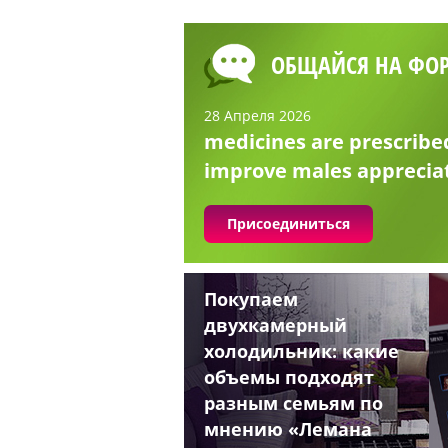
ОБЩАЙСЯ НА ФО
28 Апреля 2026
medicines are prescribe
improve males apprecia
Присоединиться
Покупаем
двухкамерный
холодильник: какие
объемы подходят
разным семьям по
мнению «Лемана