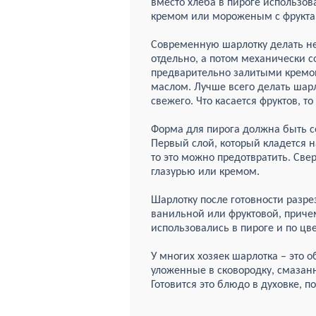
вместо хлеба в пироге использо
кремом или мороженым с фрукта
Современную шарлотку делать не т
отдельно, а потом механически с
предварительно залитыми кремом
маслом. Лучше всего делать шарло
свежего. Что касается фруктов, т
Форма для пирога должна быть с
Первый слой, который кладется н
то это можно предотвратить. Све
глазурью или кремом.
Шарлотку после готовности разре
ванильной или фруктовой, приче
использовались в пироге и по цвет
У многих хозяек шарлотка – это 
уложенные в сковородку, смаза
Готовится это блюдо в духовке, п