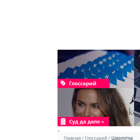
Глоссарий
Суд да дело
1
Главная
/
Глоссарий
/
Шарлотка