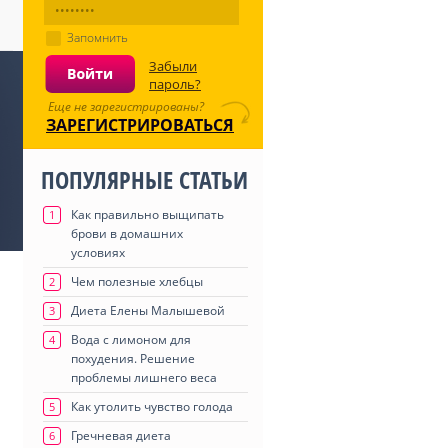
Запомнить
Забыли
пароль?
Еще не зарегистрированы?
ЗАРЕГИСТРИРОВАТЬСЯ
ПОПУЛЯРНЫЕ СТАТЬИ
Как правильно выщипать
1
брови в домашних
условиях
Чем полезные хлебцы
2
Диета Елены Малышевой
3
Вода с лимоном для
4
похудения. Решение
проблемы лишнего веса
Как утолить чувство голода
5
Гречневая диета
6