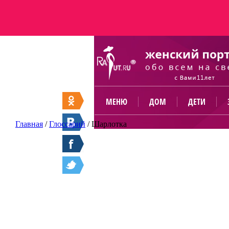
МЕНЮ
ДОМ
ДЕТИ
Главная
/
Глоссарий
/
Шарлотка