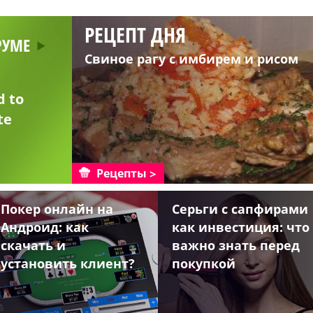
РЕЦЕПТ ДНЯ
РУМЕ
Свиное рагу с имбирем и рисом
d to
te
Рецепты
Покер онлайн на
Серьги с сапфирами
Андроид: как
как инвестиция: что
скачать и
важно знать перед
установить клиент?
покупкой