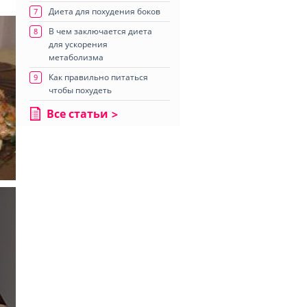
Диета для похудения боков
7
В чем заключается диета
8
для ускорения
метаболизма
Как правильно питаться
9
чтобы похудеть
Все статьи