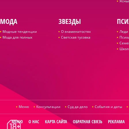
Ясны
МОДА
ЗВЕЗДЫ
ПСИ
Модные тенденции
О знаменитостях
Леди 
Мода для полных
Светская тусовка
Псих
Семе
Школ
Меню
Консультации
Суд да дело
События и даты
МЕНЮ
О НАС
КАРТА САЙТА
ОБРАТНАЯ СВЯЗЬ
РЕКЛАМА