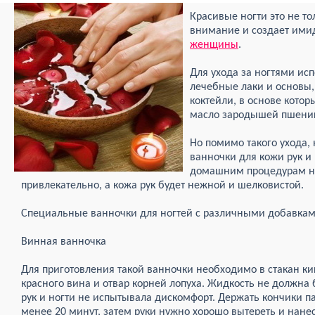
Красивые ногти это не то
внимание и создает ими
женщины
.
Для ухода за ногтями ис
лечебные лаки и основы
коктейли, в основе котор
масло зародышей пшен
Но помимо такого ухода,
ванночки для кожи рук и
домашним процедурам но
привлекательно, а кожа рук будет нежной и шелковистой.
Специальные ванночки для ногтей с различными добавкам
Винная ванночка
Для приготовления такой ванночки необходимо в стакан ки
красного вина и отвар корней лопуха. Жидкость не должна
рук и ногти не испытывала дискомфорт. Держать кончики п
менее 20 минут, затем руки нужно хорошо вытереть и нане