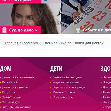
Суд да дело
События и да
1
Главная
/
Глоссарий
/
Специальные ванночки для ногтей
ДОМ
ДЕТИ
ЗДО
Домашние животные
Лечение бесплодия
Вес-
Рассчитай
Роды за границей
Вред
Домашние цветы
Беременность и роды
Диет
Рецепты
Мама и малыш
Женс
Умные вещи
Помощь детям
Женс
Уютный дом
Наро
Экономная хозяйка
Спор