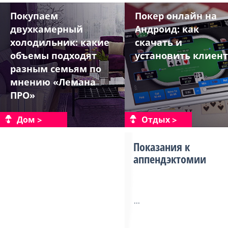
Покупаем
Покер онлайн на
двухкамерный
Андроид: как
холодильник: какие
скачать и
объемы подходят
установить клиент
разным семьям по
мнению «Лемана
ПРО»
Дом
Отдых
Показания к
аппендэктомии
...