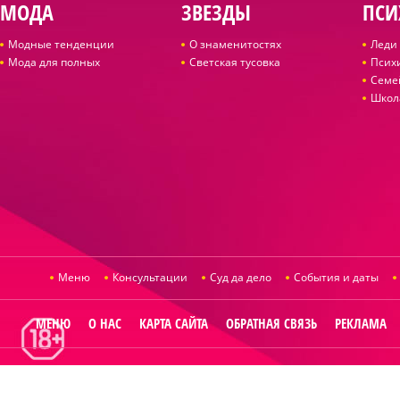
МОДА
ЗВЕЗДЫ
ПСИ
Модные тенденции
О знаменитостях
Леди 
Мода для полных
Светская тусовка
Псих
Семе
Школ
Меню
Консультации
Суд да дело
События и даты
МЕНЮ
О НАС
КАРТА САЙТА
ОБРАТНАЯ СВЯЗЬ
РЕКЛАМА
© 2014
Raut.ru