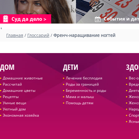
Суд да дело
События и да
1
Главная
/
Глоссарий
/
Френч-наращивание ногтей
ДОМ
ДЕТИ
ЗДО
Домашние животные
Лечение бесплодия
Вес-
Рассчитай
Роды за границей
Вред
Домашние цветы
Беременность и роды
Диет
Рецепты
Мама и малыш
Женс
Умные вещи
Помощь детям
Женс
Уютный дом
Наро
Экономная хозяйка
Спор
Ясны