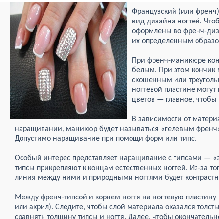
Французский (или френч
вид дизайна ногтей. Чт
оформлены во френч-диз
их определенным образо
При френч-маникюре кон
белым. При этом кончик 
скошенным или треуголь
ногтевой пластине могут
цветов — главное, чтобы
В зависимости от матери
наращивании, маникюр будет называться «гелевым френч
Допустимо наращивание при помощи форм или типс.
Особый интерес представляет наращивание с типсами — «э
типсы прикрепляют к концам естественных ногтей. Из-за то
линия между ними и природными ногтями будет контрастн
Между френч-типсой и корнем ногтя на ногтевую пластину
или акрил). Следите, чтобы слой материала оказался толс
сравнять толщину типсы и ногтя. Далее, чтобы окончательно