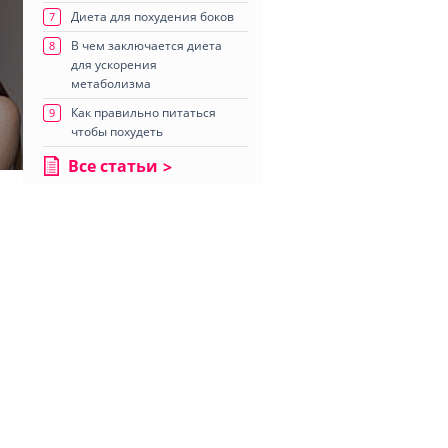
Диета для похудения боков
7
В чем заключается диета
8
для ускорения
метаболизма
Как правильно питаться
9
чтобы похудеть
Все статьи