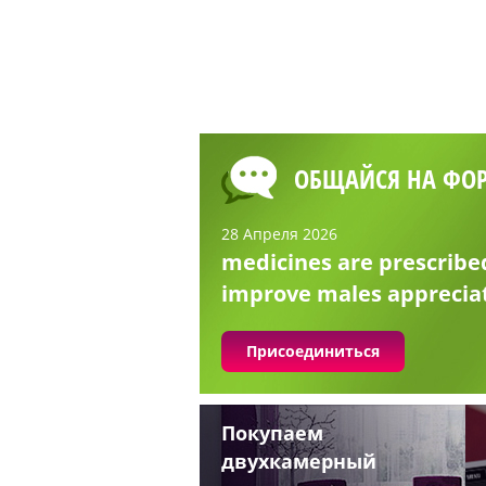
ОБЩАЙСЯ НА ФО
28 Апреля 2026
medicines are prescribe
improve males apprecia
Присоединиться
Покупаем
двухкамерный