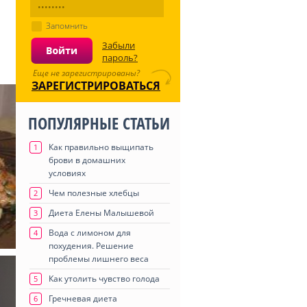
Запомнить
Забыли
пароль?
Еще не зарегистрированы?
ЗАРЕГИСТРИРОВАТЬСЯ
ПОПУЛЯРНЫЕ СТАТЬИ
Как правильно выщипать
1
брови в домашних
условиях
Чем полезные хлебцы
2
Диета Елены Малышевой
3
Вода с лимоном для
4
похудения. Решение
проблемы лишнего веса
Как утолить чувство голода
5
Гречневая диета
6