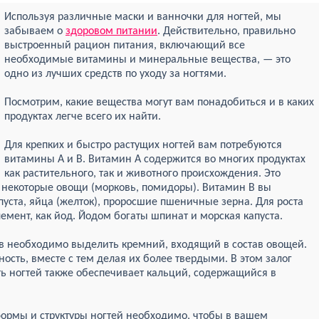
Используя различные маски и ванночки для ногтей, мы
забываем о
здоровом питании
. Действительно, правильно
выстроенный рацион питания, включающий все
необходимые витамины и минеральные вещества, — это
одно из лучших средств по уходу за ногтями.
Посмотрим, какие вещества могут вам понадобиться и в каких
продуктах легче всего их найти.
Для крепких и быстро растущих ногтей вам потребуются
витамины A и B. Витамин A содержится во многих продуктах
как растительного, так и животного происхождения. Это
, некоторые овощи (морковь, помидоры). Витамин B вы
апуста, яйца (желток), проросшие пшеничные зерна. Для роста
емент, как йод. Йодом богаты шпинат и морская капуста.
в необходимо выделить кремний, входящий в состав овощей.
ость, вместе с тем делая их более твердыми. В этом залог
ть ногтей также обеспечивает кальций, содержащийся в
ормы и структуры ногтей необходимо, чтобы в вашем