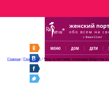
МЕНЮ
ДОМ
ДЕТИ
Главная
/
Глоссарий
/
Уход за ногтями: полезные вещества 