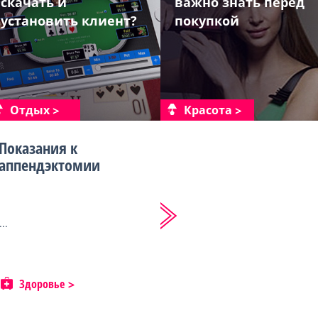
скачать и
важно знать перед
установить клиент?
покупкой
Отдых
Красота
Показания к
аппендэктомии
...
Здоровье