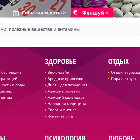
Феншуй
События и даты >
тями: полезные вещества и витамины
ЗДОРОВЬЕ
ОТДЫХ
 бесплодия
Вес-онлайн
Отдых и туризм
 границей
Вредные привычки
Пора в отпуск
ность и роды
Диеты для похудения
 малыш
Женские болезни
 детям
Женский календарь
Народная медицина
Спорт и фитнес
Ясный взгляд
ДЫ
ПСИХОЛОГИЯ
ЛЮБОВЬ