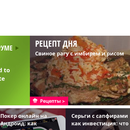
РЕЦЕПТ ДНЯ
РУМЕ
Свиное рагу с имбирем и рисом
d to
te
Рецепты
Покер онлайн на
Серьги с сапфирами
Андроид: как
как инвестиция: что