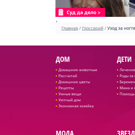
Суд да дело
1
Главная
/
Глоссарий
/
Уход за ног
ДОМ
ДЕТИ
Домашние животные
Лечение
Рассчитай
Роды за
Домашние цветы
Беремен
Рецепты
Мама и
Умные вещи
Помощь
Уютный дом
Экономная хозяйка
МОДА
ЗВЕЗ