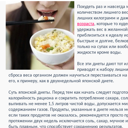
Похудеть раз и навсегда
количеством лишнего вес
лишних килограмм и даж
возраста
, которые то худе
удержать вес в желанной 
приблизиться к идеалу и
быстрые и долгие, белко
только на супах или воо
жидкости кроме воды.
Все эти диеты дают тот и
приводят к набору лишни
сброса веса организм должен научиться перестаиваться на
его, к примеру, как в двухнедельной японской диете.
Суть японской диеты. Перед тем как начать следует подгот
калорийность рациона и сократить потребление сахара, сол
выпивать не менее 1,5 литров чистой воды, допускается м
содержанием газов. Продукты, указанные в диете нельзя м
если таких продуктов не оказалось, рекомендуется просто 
протяжении двух недель исключается соль, сахар, мучное 
быть плавным, что способствует сохранению результатов.