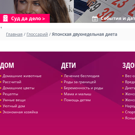
Суд да дело
События и да
1
Главная
/
Глоссарий
/
Японская двухнедельная диета
ДОМ
ДЕТИ
ЗДО
Домашние животные
Лечение бесплодия
Вес-
Рассчитай
Роды за границей
Вред
Домашние цветы
Беременность и роды
Диет
Рецепты
Мама и малыш
Женс
Умные вещи
Помощь детям
Женс
Уютный дом
Наро
Экономная хозяйка
Спор
Ясны