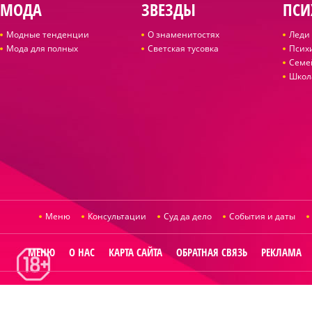
МОДА
ЗВЕЗДЫ
ПСИ
Модные тенденции
О знаменитостях
Леди 
Мода для полных
Светская тусовка
Псих
Семе
Школ
Меню
Консультации
Суд да дело
События и даты
МЕНЮ
О НАС
КАРТА САЙТА
ОБРАТНАЯ СВЯЗЬ
РЕКЛАМА
© 2014
Raut.ru
.