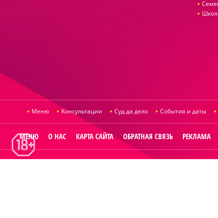
Семе
Школ
Меню
Консультации
Суд да дело
События и даты
МЕНЮ
О НАС
КАРТА САЙТА
ОБРАТНАЯ СВЯЗЬ
РЕКЛАМА
© 2014
Raut.ru
.