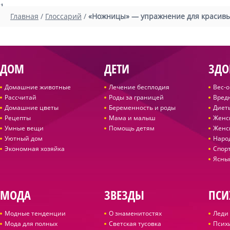
1
Главная
/
Глоссарий
/
«Ножницы» — упражнение для красивы
ДОМ
ДЕТИ
ЗДО
Домашние животные
Лечение бесплодия
Вес-
Рассчитай
Роды за границей
Вред
Домашние цветы
Беременность и роды
Диет
Рецепты
Мама и малыш
Женс
Умные вещи
Помощь детям
Женс
Уютный дом
Наро
Экономная хозяйка
Спор
Ясны
МОДА
ЗВЕЗДЫ
ПСИ
Модные тенденции
О знаменитостях
Леди 
Мода для полных
Светская тусовка
Псих