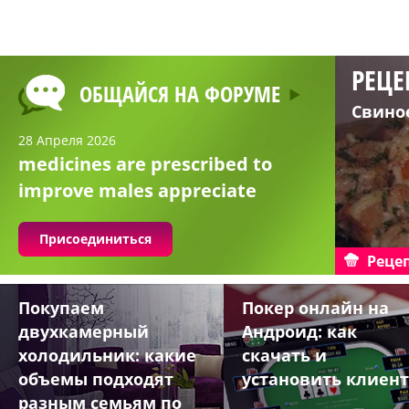
РЕЦЕ
ОБЩАЙСЯ НА ФОРУМЕ
Свино
28 Апреля 2026
medicines are prescribed to
improve males appreciate
Присоединиться
Реце
Покупаем
Покер онлайн на
двухкамерный
Андроид: как
холодильник: какие
скачать и
объемы подходят
установить клиент
разным семьям по