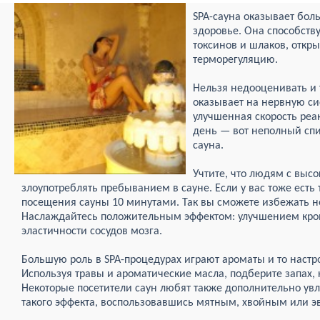
SPA-сауна оказывает бол
здоровье. Она способств
токсинов и шлаков, откр
терморегуляцию.
Нельзя недооценивать и т
оказывает на нервную си
улучшенная скорость реа
день — вот неполный спис
сауна.
Учтите, что людям с выс
злоупотреблять пребыванием в сауне. Если у вас тоже есть
посещения сауны 10 минутами. Так вы сможете избежать н
Наслаждайтесь положительным эффектом: улучшением кр
эластичности сосудов мозга.
Большую роль в SPA-процедурах играют ароматы и то настро
Используя травы и ароматические масла, подберите запах, 
Некоторые посетители саун любят также дополнительно ув
такого эффекта, воспользовавшись мятным, хвойным или э