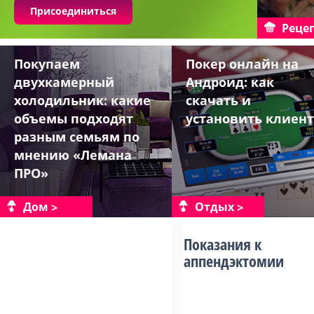
Присоединиться
Реце
Покупаем
Покер онлайн на
двухкамерный
Андроид: как
холодильник: какие
скачать и
объемы подходят
установить клиент
разным семьям по
мнению «Лемана
ПРО»
Дом
Отдых
Показания к
аппендэктомии