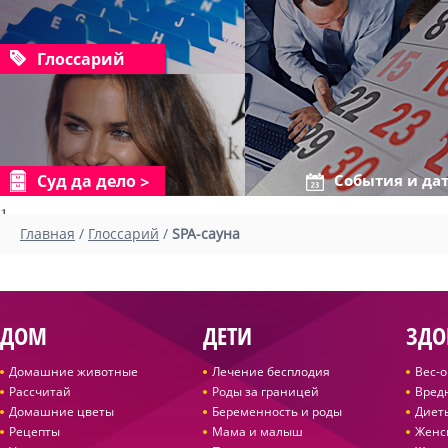
Глоссарий
Суд да дело
События и да
1
Главная
/
Глоссарий
/
SPA-сауна
ДОМ
ДЕТИ
ЗДО
Домашние животные
Лечение бесплодия
Вес-
Рассчитай
Роды за границей
Вред
Домашние цветы
Беременность и роды
Диет
Рецепты
Мама и малыш
Женс