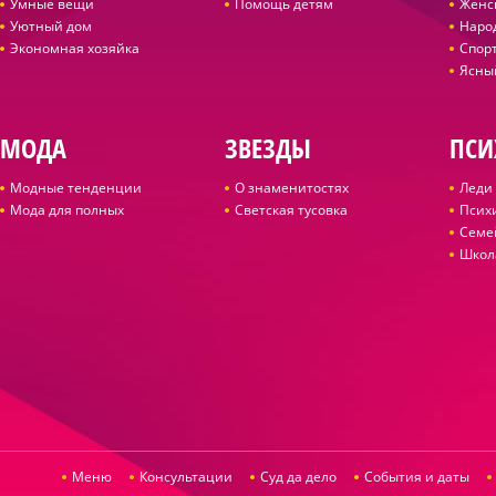
Умные вещи
Помощь детям
Женс
Уютный дом
Наро
Экономная хозяйка
Спор
Ясны
МОДА
ЗВЕЗДЫ
ПСИ
Модные тенденции
О знаменитостях
Леди 
Мода для полных
Светская тусовка
Псих
Семе
Школ
Меню
Консультации
Суд да дело
События и даты