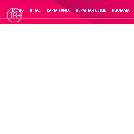
МЕНЮ
О НАС
КАРТА САЙТА
ОБРАТНАЯ СВЯЗЬ
РЕКЛАМА
© 2014
Raut.ru
.