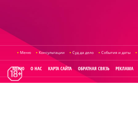
Меню
Консультации
Суд да дело
События и даты
МЕНЮ
О НАС
КАРТА САЙТА
ОБРАТНАЯ СВЯЗЬ
РЕКЛАМА
© 2014
Raut.ru
.