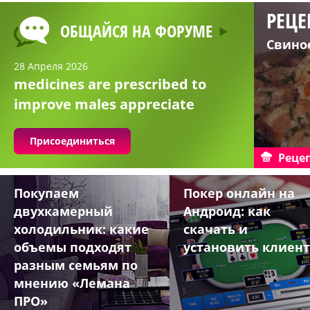
РЕЦЕ
ОБЩАЙСЯ НА ФОРУМЕ
Свино
28 Апреля 2026
medicines are prescribed to
improve males appreciate
Присоединиться
Реце
Покупаем
Покер онлайн на
двухкамерный
Андроид: как
холодильник: какие
скачать и
объемы подходят
установить клиент
разным семьям по
мнению «Лемана
ПРО»