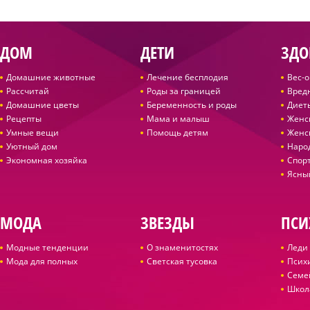
ДОМ
ДЕТИ
ЗДО
Домашние животные
Лечение бесплодия
Вес-
Рассчитай
Роды за границей
Вред
Домашние цветы
Беременность и роды
Диет
Рецепты
Мама и малыш
Женс
Умные вещи
Помощь детям
Женс
Уютный дом
Наро
Экономная хозяйка
Спор
Ясны
МОДА
ЗВЕЗДЫ
ПСИ
Модные тенденции
О знаменитостях
Леди 
Мода для полных
Светская тусовка
Псих
Семе
Школ