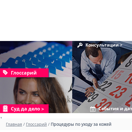
Консультации >
Глоссарий
Суд да дело
События и да
1
Главная
/
Глоссарий
/
Процедуры по уходу за кожей