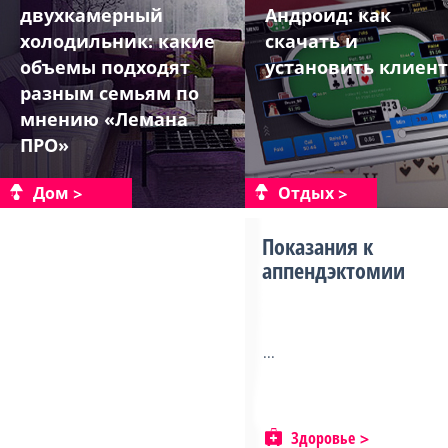
двухкамерный
Андроид: как
холодильник: какие
скачать и
объемы подходят
установить клиент
разным семьям по
мнению «Лемана
ПРО»
Дом
Отдых
Показания к
аппендэктомии
...
Здоровье