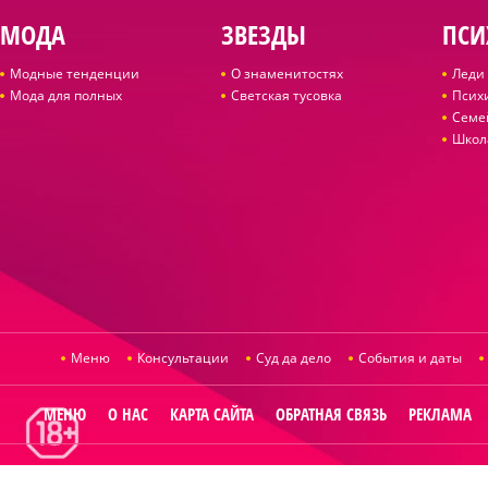
МОДА
ЗВЕЗДЫ
ПСИ
Модные тенденции
О знаменитостях
Леди 
Мода для полных
Светская тусовка
Псих
Семе
Школ
Меню
Консультации
Суд да дело
События и даты
МЕНЮ
О НАС
КАРТА САЙТА
ОБРАТНАЯ СВЯЗЬ
РЕКЛАМА
© 2014
Raut.ru
.