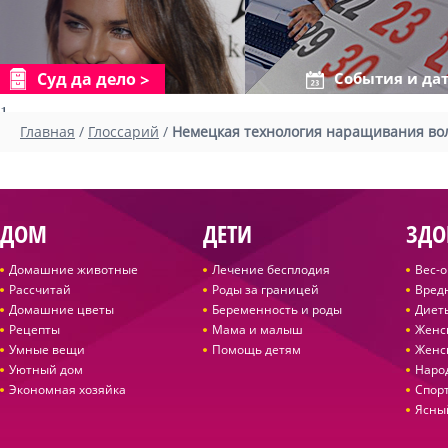
Суд да дело
События и да
1
Главная
/
Глоссарий
/
Немецкая технология наращивания во
ДОМ
ДЕТИ
ЗДО
Домашние животные
Лечение бесплодия
Вес-
Рассчитай
Роды за границей
Вред
Домашние цветы
Беременность и роды
Диет
Рецепты
Мама и малыш
Женс
Умные вещи
Помощь детям
Женс
Уютный дом
Наро
Экономная хозяйка
Спор
Ясны