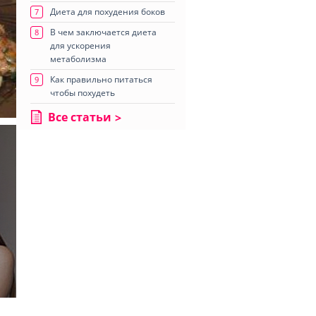
Диета для похудения боков
7
В чем заключается диета
8
для ускорения
метаболизма
Как правильно питаться
9
чтобы похудеть
Все статьи