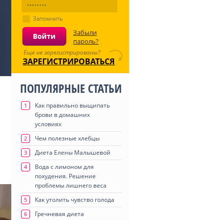
Запомнить
Забыли
пароль?
Еще не зарегистрированы?
ЗАРЕГИСТРИРОВАТЬСЯ
ПОПУЛЯРНЫЕ СТАТЬИ
Как правильно выщипать
1
брови в домашних
условиях
Чем полезные хлебцы
2
Диета Елены Малышевой
3
Вода с лимоном для
4
похудения. Решение
проблемы лишнего веса
Как утолить чувство голода
5
Гречневая диета
6