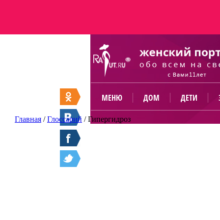
МЕНЮ
ДОМ
ДЕТИ
Главная
/
Глоссарий
/
Гипергидроз