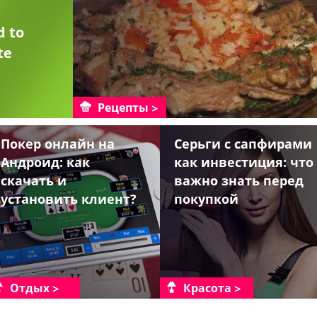
d to
te
Рецепты
Покер онлайн на
Серьги с сапфирами
Андроид: как
как инвестиция: что
скачать и
важно знать перед
установить клиент?
покупкой
Отдых
Красота