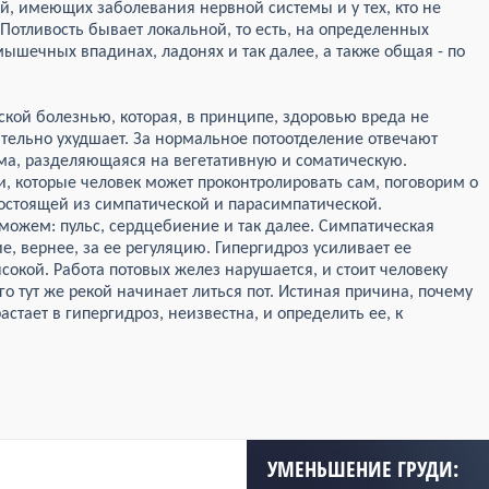
й, имеющих заболевания нервной системы и у тех, кто не
 Потливость бывает локальной, то есть, на определенных
дмышечных впадинах, ладонях и так далее, а также общая - по
ской болезнью, которая, в принципе, здоровью вреда не
ительно ухудшает. За нормальное потоотделение отвечают
ма, разделяющаяся на вегетативную и соматическую.
и, которые человек может проконтролировать сам, поговорим о
состоящей из симпатической и парасимпатической.
можем: пульс, сердцебиение и так далее. Симпатическая
е, вернее, за ее регуляцию. Гипергидроз усиливает ее
окой. Работа потовых желез нарушается, и стоит человеку
его тут же рекой начинает литься пот. Истиная причина, почему
стает в гипергидроз, неизвестна, и определить ее, к
УМЕНЬШЕНИЕ ГРУДИ: