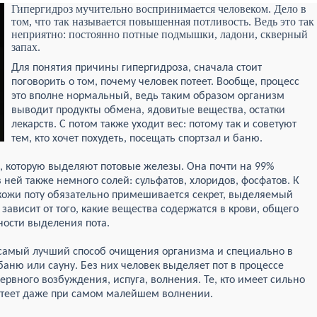
Гипергидроз мучительно воспринимается человеком. Дело в
том, что так называется повышенная потливость. Ведь это так
неприятно: постоянно потные подмышки, ладони, скверный
запах.
Для понятия причины гипергидроза, сначала стоит
поговорить о том, почему человек потеет. Вообще, процесс
это вполне нормальный, ведь таким образом организм
выводит продукты обмена, ядовитые вещества, остатки
лекарств. С потом также уходит вес: потому так и советуют
тем, кто хочет похудеть, посещать спортзал и баню.
ь, которую выделяют потовые железы. Она почти на 99%
в ней также немного солей: сульфатов, хлоридов, фосфатов. К
кожи поту обязательно примешивается секрет, выделяемый
зависит от того, какие вещества содержатся в крови, общего
ности выделения пота.
 самый лучший способ очищения организма и специально в
аню или сауну. Без них человек выделяет пот в процессе
нервного возбуждения, испуга, волнения. Те, кто имеет сильно
отеет даже при самом малейшем волнении.