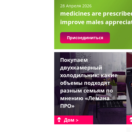
28 Апреля 2026
medicines are prescribe
improve males apprecia
Присоединиться
Покупаем
двухкамерный
холодильник: какие
объемы подходят
разным семьям по
мнению «Лемана
ПРО»
Дом