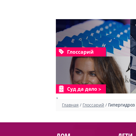
Глоссарий
Суд да дело
1
Главная
/
Глоссарий
/
Гипергидроз
ДОМ
ДЕТИ