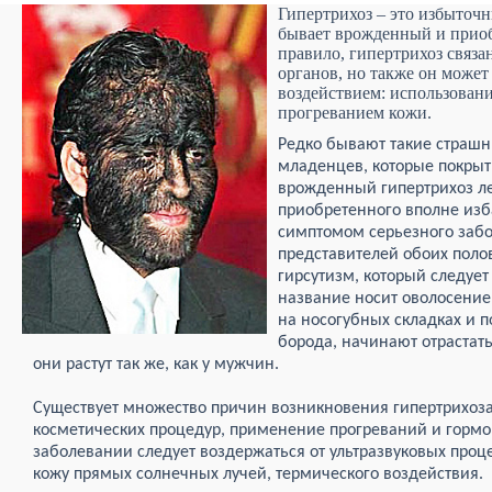
Гипертрихоз – это избыточн
бывает врожденный и прио
правило, гипертрихоз связа
органов, но также он може
воздействием: использован
прогреванием кожи.
Редко бывают такие страшн
младенцев, которые покрыт
врожденный гипертрихоз ле
приобретенного вполне изб
симптомом серьезного забо
представителей обоих поло
гирсутизм, который следует
название носит оволосение 
на носогубных складках и п
борода, начинают отрастать
они растут так же, как у мужчин.
Существует множество причин возникновения гипертрихоза.
косметических процедур, применение прогреваний и горм
заболевании следует воздержаться от ультразвуковых проц
кожу прямых солнечных лучей, термического воздействия.