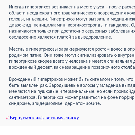
Иногда гипертрихоз возникает на месте укуса – после расче
области неоднократного травматического повреждения кожи
головы, инъекции, Гипертрихоз могут вызвать и медицинск
диазоксид, пеницилламин, кортикостероиды и так далее. 
назначаются только при достаточно серьезных заболеваниях
оволдосение является платой за выздоровление.
Местные гипертрихозы характеризуются ростом волос в опр
родимом пятне. Они тоже могут сигнализировать о внутрен
гипертрихозе скорее всего у человека имеется спинальная д
врожденный дефект, как незаращение позвоночного столба
Врожденный гипертрихоз может быть сигналом к тому, что
быть выявлен рак. Зародышевые волосы у младенца выпа
меняются на пушковые и терминальные, но если произойдет
сантиметров. Гипертрихоз может развиться на фоне порфи
синдроме, эпидермолизе, дерматомиозите.
//
Вернуться к алфавитному списку