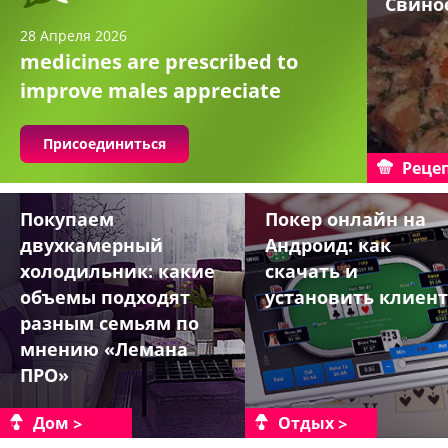
Свино
28 Апреля 2026
medicines are prescribed to
improve males appreciate
Присоединиться
Реце
Покупаем
Покер онлайн на
двухкамерный
Андроид: как
холодильник: какие
скачать и
объемы подходят
установить клиент
разным семьям по
мнению «Лемана
ПРО»
Дом
Отдых