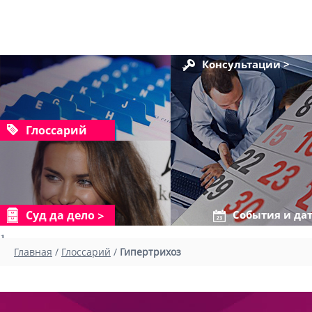
Консультации >
Глоссарий
Суд да дело
События и да
1
Главная
/
Глоссарий
/
Гипертрихоз