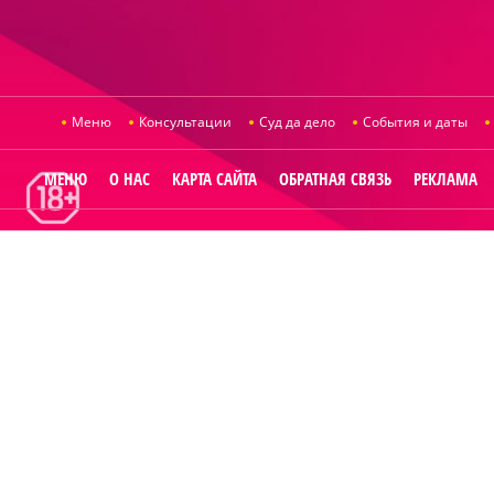
Меню
Консультации
Суд да дело
События и даты
МЕНЮ
О НАС
КАРТА САЙТА
ОБРАТНАЯ СВЯЗЬ
РЕКЛАМА
© 2014
Raut.ru
.