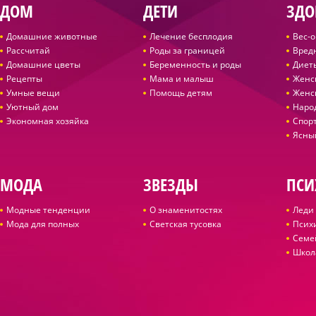
ДОМ
ДЕТИ
ЗДО
Домашние животные
Лечение бесплодия
Вес-
Рассчитай
Роды за границей
Вред
Домашние цветы
Беременность и роды
Диет
Рецепты
Мама и малыш
Женс
Умные вещи
Помощь детям
Женс
Уютный дом
Наро
Экономная хозяйка
Спор
Ясны
МОДА
ЗВЕЗДЫ
ПСИ
Модные тенденции
О знаменитостях
Леди 
Мода для полных
Светская тусовка
Псих
Семе
Школ