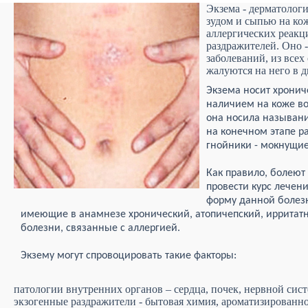
Экзема - дерматолог
зудом и сыпью на кож
аллергических реакц
раздражителей. Оно 
заболеваний, из все
жалуются на него в д
Экзема носит хронич
наличием на коже в
она носила называни
на конечном этапе р
гнойники - мокнущие
Как правило, болеют 
провести курс лечен
форму данной болезн
имеющие в анамнезе хронический, атопичепский, ирритатн
болезни, связанные с аллергией.
Экзему могут спровоцировать такие факторы:
патологии внутренних органов – сердца, почек, нервной сист
экзогенные раздражители - бытовая химия, ароматизирова