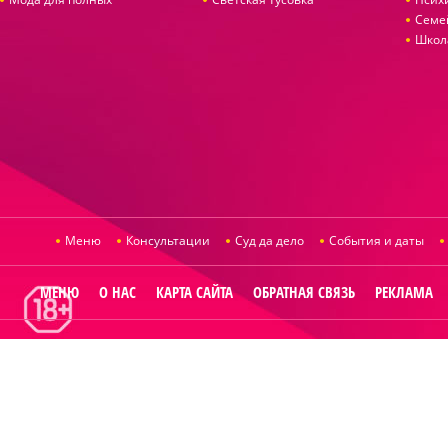
Семе
Школ
Меню
Консультации
Суд да дело
События и даты
МЕНЮ
О НАС
КАРТА САЙТА
ОБРАТНАЯ СВЯЗЬ
РЕКЛАМА
© 2014
Raut.ru
.