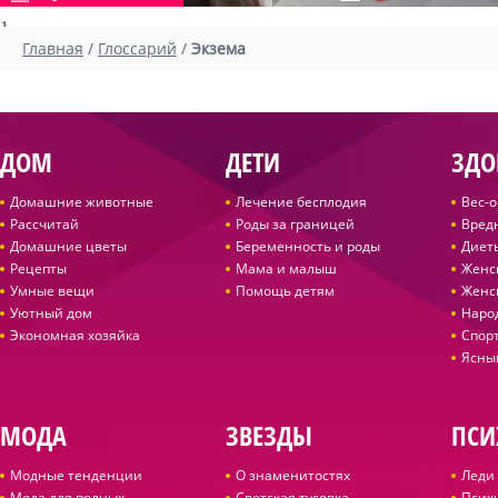
1
Главная
/
Глоссарий
/
Экзема
ДОМ
ДЕТИ
ЗДО
Домашние животные
Лечение бесплодия
Вес-
Рассчитай
Роды за границей
Вред
Домашние цветы
Беременность и роды
Диет
Рецепты
Мама и малыш
Женс
Умные вещи
Помощь детям
Женс
Уютный дом
Наро
Экономная хозяйка
Спор
Ясны
МОДА
ЗВЕЗДЫ
ПСИ
Модные тенденции
О знаменитостях
Леди 
Мода для полных
Светская тусовка
Псих