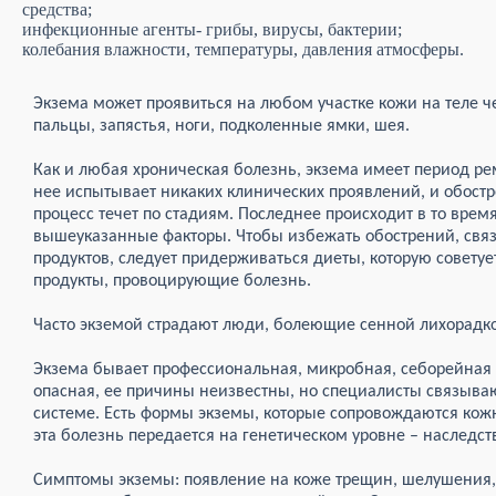
средства;
инфекционные агенты- грибы, вирусы, бактерии;
колебания влажности, температуры, давления атмосферы.
Экзема может проявиться на любом участке кожи на теле ч
пальцы, запястья, ноги, подколенные ямки, шея.
Как и любая хроническая болезнь, экзема имеет период рем
нее испытывает никаких клинических проявлений, и обостр
процесс течет по стадиям. Последнее происходит в то врем
вышеуказанные факторы. Чтобы избежать обострений, свя
продуктов, следует придерживаться диеты, которую советуе
продукты, провоцирующие болезнь.
Часто экземой страдают люди, болеющие сенной лихорадко
Экзема бывает профессиональная, микробная, себорейная 
опасная, ее причины неизвестны, но специалисты связыва
системе. Есть формы экземы, которые сопровождаются кожн
эта болезнь передается на генетическом уровне – наследст
Симптомы экземы: появление на коже трещин, шелушения, э