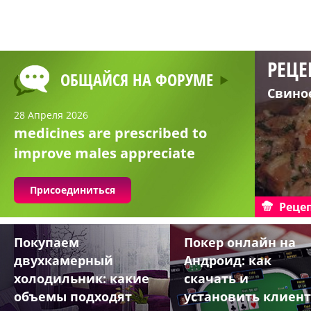
РЕЦЕ
ОБЩАЙСЯ НА ФОРУМЕ
Свино
28 Апреля 2026
medicines are prescribed to
improve males appreciate
Присоединиться
Реце
Покупаем
Покер онлайн на
двухкамерный
Андроид: как
холодильник: какие
скачать и
объемы подходят
установить клиент