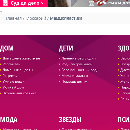
Суд да дело
События и да
1
Главная
/
Глоссарий
/
Маммопластика
ДОМ
ДЕТИ
ЗДО
Домашние животные
Лечение бесплодия
Вес-
Рассчитай
Роды за границей
Вред
Домашние цветы
Беременность и роды
Диет
Рецепты
Мама и малыш
Женс
Умные вещи
Помощь детям
Женс
Уютный дом
Наро
Экономная хозяйка
Спор
Ясны
МОДА
ЗВЕЗДЫ
ПСИ
Модные тенденции
О знаменитостях
Леди 