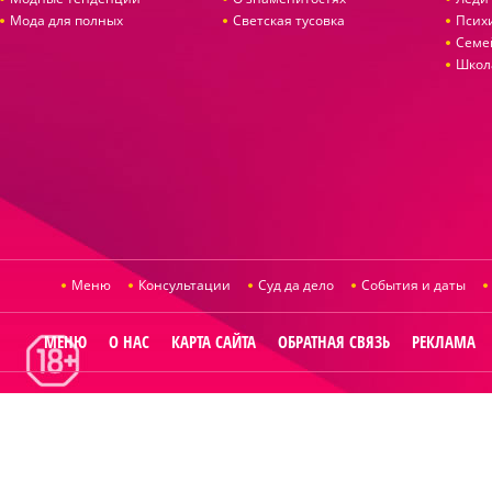
Мода для полных
Светская тусовка
Псих
Семе
Школ
Меню
Консультации
Суд да дело
События и даты
МЕНЮ
О НАС
КАРТА САЙТА
ОБРАТНАЯ СВЯЗЬ
РЕКЛАМА
© 2014
Raut.ru