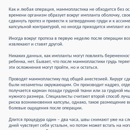
Как и любая операция, маммопластика не обходится без о
времени организм образует вокруг импланта оболочку, сво
сдвинуть протез и привести к затвердению груди и к ассим
капсульной контрактурой, но иногда приходится имплант из
Иногда вокруг протеза в первую неделю после операции воз
извлекают и ставят другой.
Никаких данных, как импланты могут повлиять беременност
ребенка, нет. Бывает, что после маммопластики грудь теряе
эти осложнения могут пройти, но и остаться.
Проводят маммопластику под общей анестезией. Хирург сд
были незаметны окружающим. Он производит надрез, отде
получается карман позади грудной ткани или за грудной м
нужного размера. Специалисты считают второй способ лучш
риска возникновения капсулы, однако, такое размещение 
болевые ощущения после операции.
Длится процедура один – два часа, швы снимают уже на с
дней чувствует себя усталым, но потом может встать на ноги