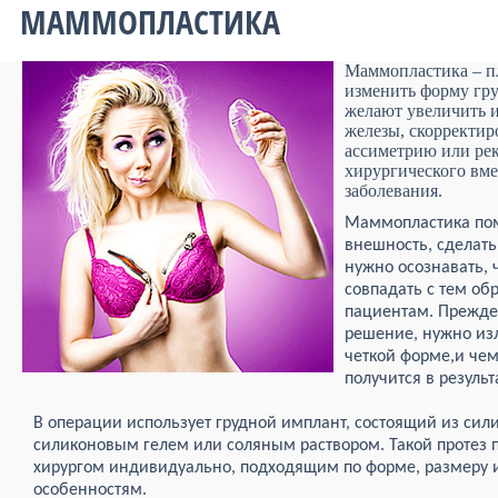
МАММОПЛАСТИКА
Маммопластика – п
изменить форму гру
желают увеличить 
железы, скорректир
ассиметрию или рек
хирургического вме
заболевания.
Маммопластика пом
внешность, сделать
нужно осознавать, ч
совпадать с тем об
пациентам. Прежде
решение, нужно из
четкой форме,и чем
получится в результ
В операции использует грудной имплант, состоящий из си
силиконовым гелем или соляным раствором. Такой протез п
хирургом индивидуально, подходящим по форме, размеру 
особенностям.