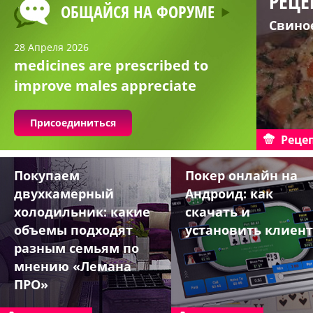
РЕЦЕ
ОБЩАЙСЯ НА ФОРУМЕ
Свино
28 Апреля 2026
medicines are prescribed to
improve males appreciate
Присоединиться
Реце
Покупаем
Покер онлайн на
двухкамерный
Андроид: как
холодильник: какие
скачать и
объемы подходят
установить клиент
разным семьям по
мнению «Лемана
ПРО»