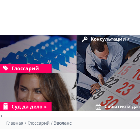
Консультации >
Глоссарий
Суд да дело
События и да
1
Главная
/
Глоссарий
/
Эволанс