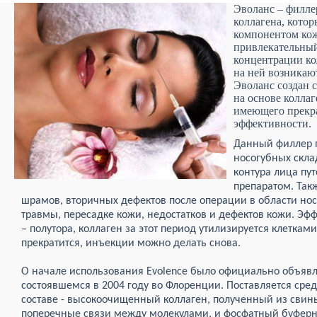
Эволанс – филле
коллагена, кото
компонентом ко
привлекательный
концентрации ко
на ней возника
Эволанс создан 
на основе коллаг
имеющего прекра
эффективности.
Данный филлер 
носогубных скла
контура лица пу
препаратом. Так
шрамов, вторичных дефектов после операции в области носа
травмы, пересадке кожи, недостатков и дефектов кожи. Эф
– полутора, коллаген за этот период утилизируется клеткам
прекратится, инъекции можно делать снова.
О начале использования Evolence было официально объявл
состоявшемся в 2004 году во Флоренции. Поставляется сред
составе - высокоочищенный коллаген, полученный из свин
поперечные связи между молекулами, и фосфатный буферн