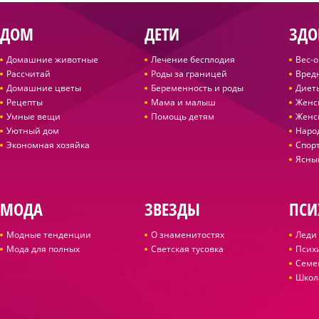
ДОМ
ДЕТИ
ЗДО
Домашние животные
Лечение бесплодия
Вес-
Рассчитай
Роды за границей
Вред
Домашние цветы
Беременность и роды
Диет
Рецепты
Мама и малыш
Женс
Умные вещи
Помощь детям
Женс
Уютный дом
Наро
Экономная хозяйка
Спор
Ясны
МОДА
ЗВЕЗДЫ
ПСИ
Модные тенденции
О знаменитостях
Леди 
Мода для полных
Светская тусовка
Псих
Семе
Школ