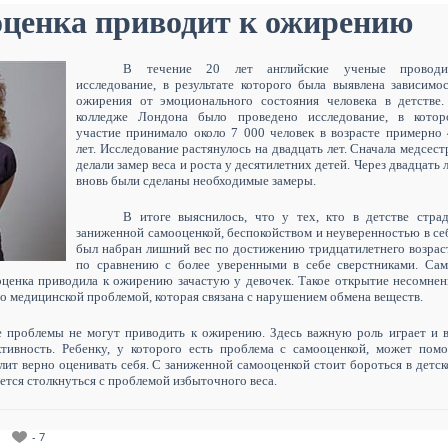
оценка приводит к ожирению
В течение 20 лет английские ученые проводи
исследование, в результате которого была выявлена зависимо
ожирения от эмоционального состояния человека в детстве
колледже Лондона было проведено исследование, в котор
участие принимало около 7 000 человек в возрасте примерно
лет. Исследование растянулось на двадцать лет. Сначала медсес
делали замер веса и роста у десятилетних детей. Через двадцать 
вновь были сделаны необходимые замеры.
В итоге выяснилось, что у тех, кто в детстве стра
заниженной самооценкой
, беспокойство
м
и неуверенность
ю в се
был набран лишний
вес
по
достижению
тридцатилетнего возрас
по сравнению с более
уверенны
ми
в себе сверстник
ами
.
Сам
оценка приводила к ожирению зачастую у девочек. Такое открытие несомне
убо медицинской проблемой
,
которая связана
с нарушением обмена веществ
.
е проблемы не могут приводить к ожирению. Здесь важную роль играет и 
ктивность. Ребенку, у которого есть проблема с самооценкой, может пом
лит верно оценивать себя. С заниженной самооценкой стоит бороться в детс
дется столкнуться с проблемой избыточного веса.
- 7