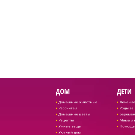
ДОМ
ДЕТИ
Домашние животные
Лечение
Рассчитай
Роды за
Домашние цветы
Беремен
Рецепты
Мама и
Умные вещи
Помощь
Уютный дом