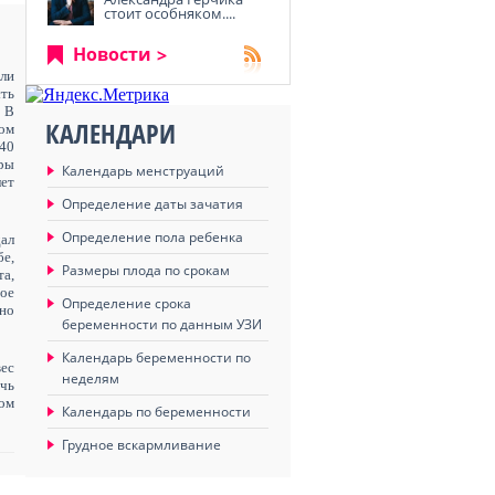
стоит особняком....
Новости
ли
сть
.
В
КАЛЕНДАРИ
ом
 40
тры
Календарь менструаций
лет
Определение даты зачатия
Определение пола ребенка
дал
бе
,
Размеры плода по срокам
та,
ое
Определение срока
нно
беременности по данным УЗИ
Календарь беременности по
вес
неделям
очь
ком
Календарь по беременности
Грудное вскармливание