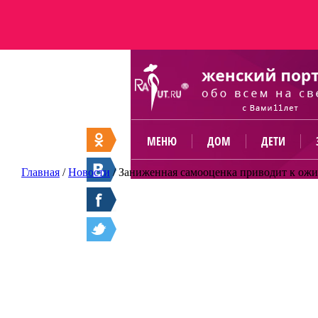
МЕНЮ
ДОМ
ДЕТИ
Главная
/
Новости
/
Заниженная самооценка приводит к ож