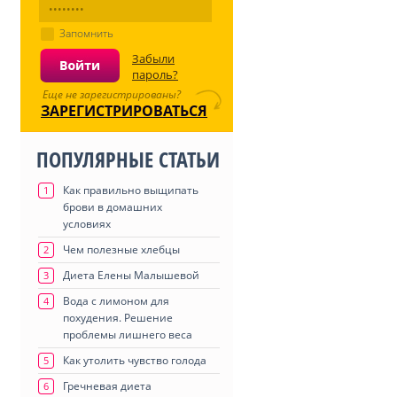
Запомнить
Забыли
пароль?
Еще не зарегистрированы?
ЗАРЕГИСТРИРОВАТЬСЯ
ПОПУЛЯРНЫЕ СТАТЬИ
Как правильно выщипать
1
брови в домашних
условиях
Чем полезные хлебцы
2
Диета Елены Малышевой
3
Вода с лимоном для
4
похудения. Решение
проблемы лишнего веса
Как утолить чувство голода
5
Гречневая диета
6