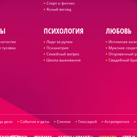
Спорт и фитнес
Ясный взгляд
ДЫ
ПСИХОЛОГИЯ
ЛЮБОВЬ
нитостях
Леди за рулем
Интимная жиз
 тусовка
Психиатрия
Мужские секре
Семейный вопрос
Откровенный р
Школа выживания
Свадебный бум
да дело
События и даты
Сонник
Глоссарий
Астропрогноз