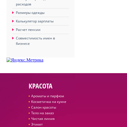
расходов
Размеры одежды
Калькулятор зарплаты
Расчет пенсии
Совместимость имен в
бизнесе
КРАСОТА
Ароматы и парфюм
Косметичка на кухне
Салон красоты
Тело на заказ
Чистая линия
Этикет