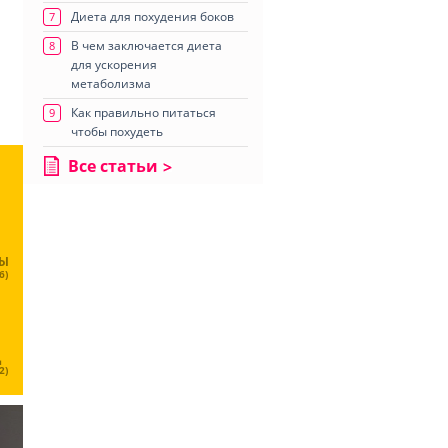
Диета для похудения боков
7
В чем заключается диета
8
для ускорения
метаболизма
Как правильно питаться
9
чтобы похудеть
Все статьи
ЦЫ
6)
Ц
2)