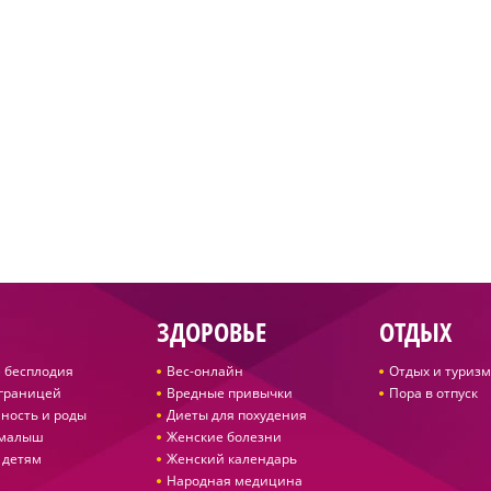
ЗДОРОВЬЕ
ОТДЫХ
 бесплодия
Вес-онлайн
Отдых и туризм
 границей
Вредные привычки
Пора в отпуск
ность и роды
Диеты для похудения
 малыш
Женские болезни
 детям
Женский календарь
Народная медицина