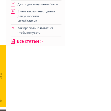
Диета для похудения боков
7
В чем заключается диета
8
для ускорения
метаболизма
Как правильно питаться
9
чтобы похудеть
Все статьи
ЦЫ
6)
Ц
2)