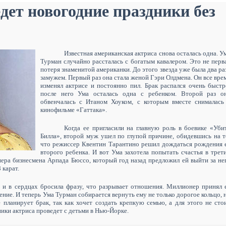
дет новогодние праздники без
Известная американская актриса снова осталась одна. У
Турман случайно рассталась с богатым кавалером. Это не перв
потеря знаменитой американки. До этого звезда уже была два ра
замужем. Первый раз она стала женой Гэри Олдмена. Он все вре
изменял актрисе и постоянно пил. Брак распался очень быстр
после него Ума осталась одна с ребенком. Второй раз о
обвенчалась с Итаном Хоуком, с которым вместе снималась
кинофильме «Гаттака».
Когда ее пригласили на главную роль в боевике «Уби
Билла», второй муж ушел по глупой причине, обидевшись на т
что режиссер Квентин Тарантино решил дождаться рождения 
второго ребенка. И вот Ума захотела попытать счастья в трет
нера бизнесмена Арпада Бюссо, который год назад предложил ей выйти за не
 карат.
 и в сердцах бросила фразу, что разрывает отношения. Миллионер принял 
нение. И теперь Ума Турман собирается вернуть ему не только дорогое кольцо, 
е планирует брак, так как хочет создать крепкую семью, а для этого не сто
ики актриса проведет с детьми в Нью-Йорке.