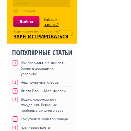
Запомнить
Забыли
пароль?
Еще не зарегистрированы?
ЗАРЕГИСТРИРОВАТЬСЯ
ПОПУЛЯРНЫЕ СТАТЬИ
Как правильно выщипать
1
брови в домашних
условиях
Чем полезные хлебцы
2
Диета Елены Малышевой
3
Вода с лимоном для
4
похудения. Решение
проблемы лишнего веса
Как утолить чувство голода
5
Гречневая диета
6