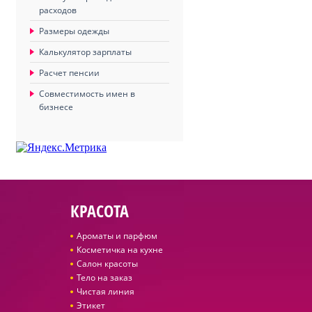
расходов
Размеры одежды
Калькулятор зарплаты
Расчет пенсии
Совместимость имен в
бизнесе
КРАСОТА
Ароматы и парфюм
Косметичка на кухне
Салон красоты
Тело на заказ
Чистая линия
Этикет