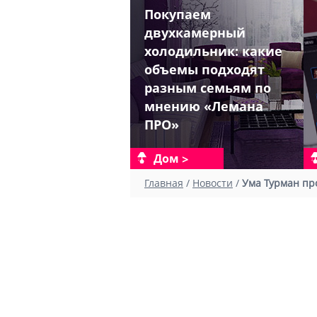
Покупаем
двухкамерный
холодильник: какие
объемы подходят
разным семьям по
мнению «Лемана
ПРО»
Дом
Главная
/
Новости
/
Ума Турман пр