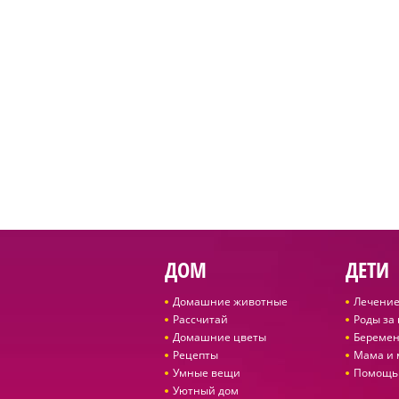
ДОМ
ДЕТИ
Домашние животные
Лечение
Рассчитай
Роды за
Домашние цветы
Беремен
Рецепты
Мама и
Умные вещи
Помощь
Уютный дом