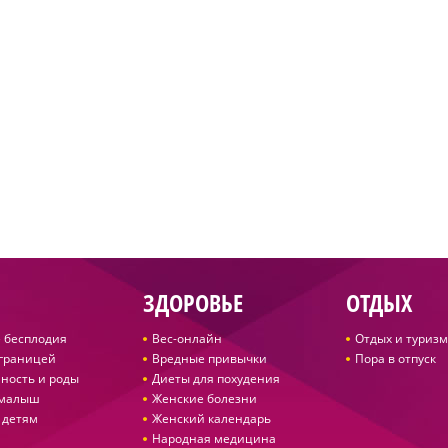
ЗДОРОВЬЕ
ОТДЫХ
 бесплодия
Вес-онлайн
Отдых и туризм
 границей
Вредные привычки
Пора в отпуск
ность и роды
Диеты для похудения
 малыш
Женские болезни
 детям
Женский календарь
Народная медицина