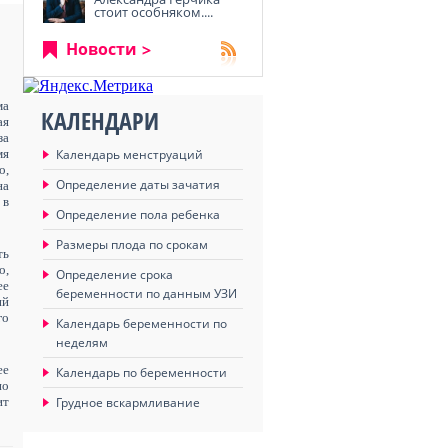
стоит особняком....
Новости
ма
КАЛЕНДАРИ
ая
за
мя
Календарь менструаций
о,
Определение даты зачатия
на
 в
Определение пола ребенка
Размеры плода по срокам
ть
о,
Определение срока
ее
беременности по данным УЗИ
ий
го
Календарь беременности по
неделям
ее
Календарь по беременности
но
ит
Грудное вскармливание