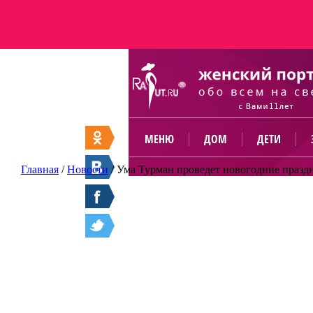
МЕНЮ
ДОМ
ДЕТИ
Главная
/
Новости
/
Ума Турман проведет новогодние празд