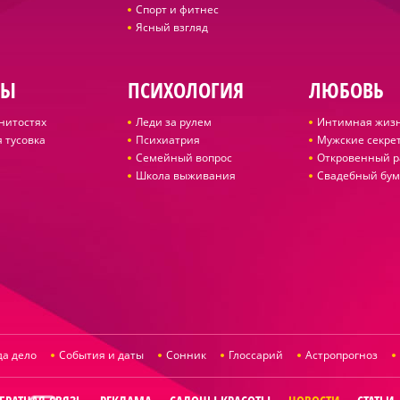
Спорт и фитнес
Ясный взгляд
ДЫ
ПСИХОЛОГИЯ
ЛЮБОВЬ
нитостях
Леди за рулем
Интимная жиз
 тусовка
Психиатрия
Мужские секре
Семейный вопрос
Откровенный р
Школа выживания
Свадебный бум
да дело
События и даты
Сонник
Глоссарий
Астропрогноз