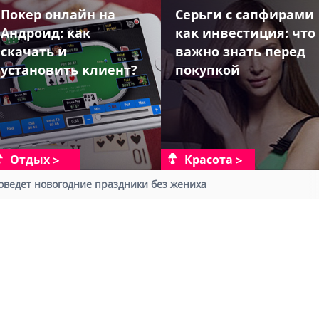
Покер онлайн на
Серьги с сапфирами
Андроид: как
как инвестиция: что
скачать и
важно знать перед
установить клиент?
покупкой
Отдых
Красота
оведет новогодние праздники без жениха