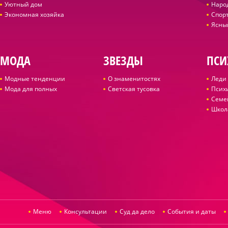
Уютный дом
Наро
Экономная хозяйка
Спор
Ясны
МОДА
ЗВЕЗДЫ
ПСИ
Модные тенденции
О знаменитостях
Леди 
Мода для полных
Светская тусовка
Псих
Семе
Школ
Меню
Консультации
Суд да дело
События и даты