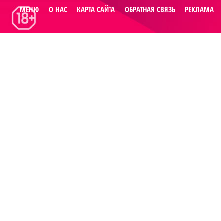
МЕНЮ
О НАС
КАРТА САЙТА
ОБРАТНАЯ СВЯЗЬ
РЕКЛАМА
© 2014
Raut.ru
.