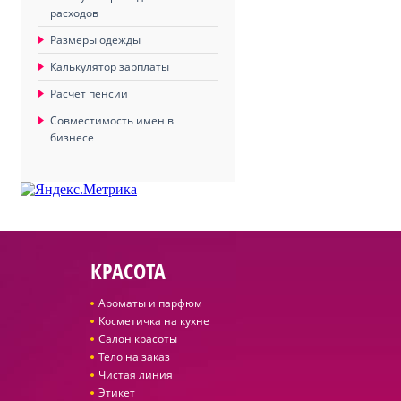
расходов
Размеры одежды
Калькулятор зарплаты
Расчет пенсии
Совместимость имен в
бизнесе
КРАСОТА
Ароматы и парфюм
Косметичка на кухне
Салон красоты
Тело на заказ
Чистая линия
Этикет