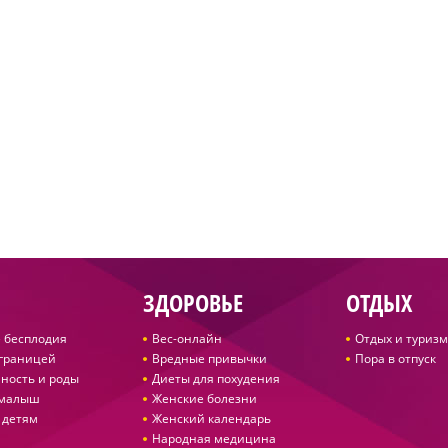
ЗДОРОВЬЕ
ОТДЫХ
 бесплодия
Вес-онлайн
Отдых и туризм
 границей
Вредные привычки
Пора в отпуск
ность и роды
Диеты для похудения
 малыш
Женские болезни
 детям
Женский календарь
Народная медицина