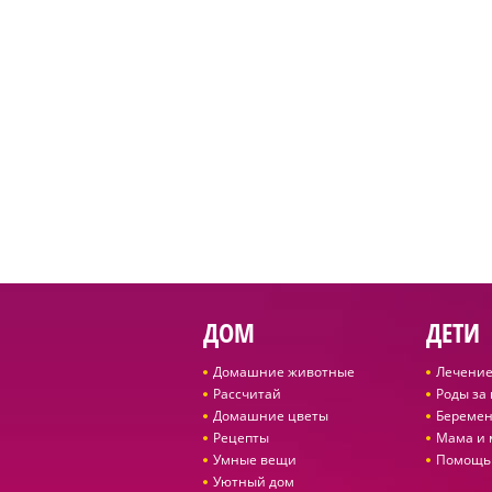
ДОМ
ДЕТИ
Домашние животные
Лечение
Рассчитай
Роды за
Домашние цветы
Беремен
Рецепты
Мама и
Умные вещи
Помощь
Уютный дом