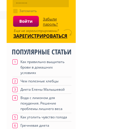
Запомнить
Забыли
пароль?
Еще не зарегистрированы?
ЗАРЕГИСТРИРОВАТЬСЯ
ПОПУЛЯРНЫЕ СТАТЬИ
Как правильно выщипать
1
брови в домашних
условиях
Чем полезные хлебцы
2
Диета Елены Малышевой
3
Вода с лимоном для
4
похудения. Решение
проблемы лишнего веса
Как утолить чувство голода
5
Гречневая диета
6