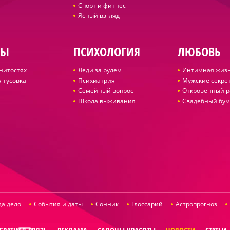
Спорт и фитнес
Ясный взгляд
ДЫ
ПСИХОЛОГИЯ
ЛЮБОВЬ
нитостях
Леди за рулем
Интимная жиз
 тусовка
Психиатрия
Мужские секре
Семейный вопрос
Откровенный р
Школа выживания
Свадебный бум
да дело
События и даты
Сонник
Глоссарий
Астропрогноз