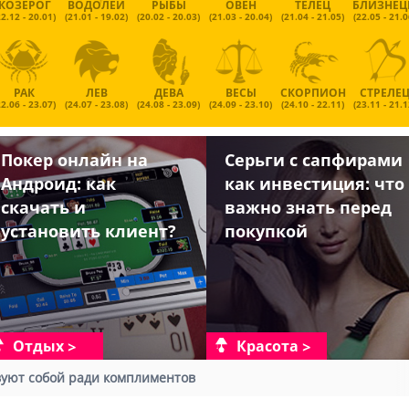
КОЗЕРОГ
ВОДОЛЕЙ
РЫБЫ
ОВЕН
ТЕЛЕЦ
БЛИЗНЕ
22.12 - 20.01)
(21.01 - 19.02)
(20.02 - 20.03)
(21.03 - 20.04)
(21.04 - 21.05)
(22.05 - 21.0
РАК
ЛЕВ
ДЕВА
ВЕСЫ
СКОРПИОН
СТРЕЛЕ
22.06 - 23.07)
(24.07 - 23.08)
(24.08 - 23.09)
(24.09 - 23.10)
(24.10 - 22.11)
(23.11 - 21.1
Покер онлайн на
Серьги с сапфирами
Андроид: как
как инвестиция: что
скачать и
важно знать перед
установить клиент?
покупкой
Отдых
Красота
уют собой ради комплиментов