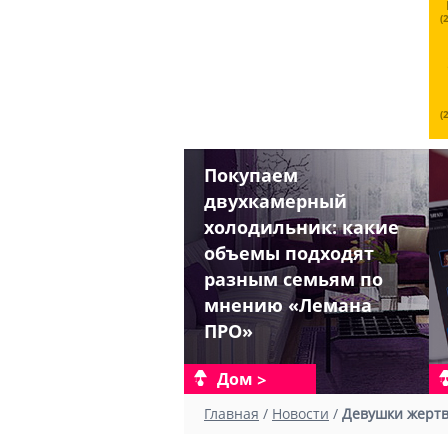
(
(
Покупаем
двухкамерный
холодильник: какие
объемы подходят
разным семьям по
мнению «Лемана
ПРО»
Дом
Главная
/
Новости
/
Девушки жертв