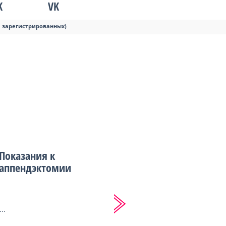
K
VK
я зарегистрированных)
Показания к
аппендэктомии
...