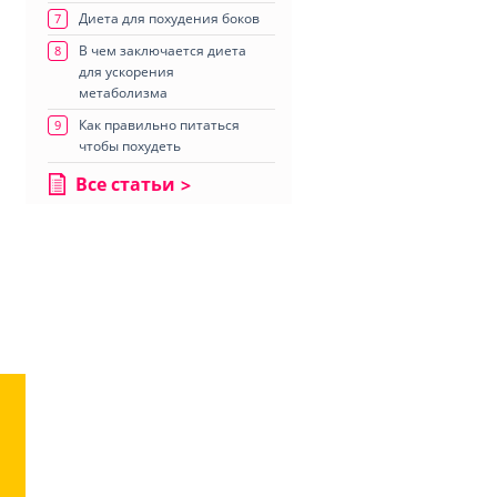
Диета для похудения боков
7
В чем заключается диета
8
для ускорения
метаболизма
Как правильно питаться
9
чтобы похудеть
Все статьи