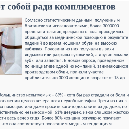
т собой ради комплиментов
Согласно статистическим данным, полученным
британскими исследователями, более 3000000
представительниц прекрасного пола приходилось
обращаться за медицинской помощью в результате
падений во время ношения обуви на высоких
каблуках. Половина из них получали вывихи
лодыжки или разрывы сухожилий, а другие ломали
зубы или запястья. В новом опросе, проведенном
по инициативе одной из компаний, занимающихся
производством обуви, приняли участие
приблизительно 3000 женщин в возрасте от 18 до
ольшинство испытуемых – 89% - хотя бы раз страдали от боли и
отяжении целого вечера нося неудобные туфли. Трети из них в
а помощью или даже просить кого-то доставить их до дома, по
ействительно невыносимой. 61% девушек, из-за слишком жестки
ти весь вечер сидя. Более 80% женщин регулярно покупают
, что она соответствует последним модным тенденциям.