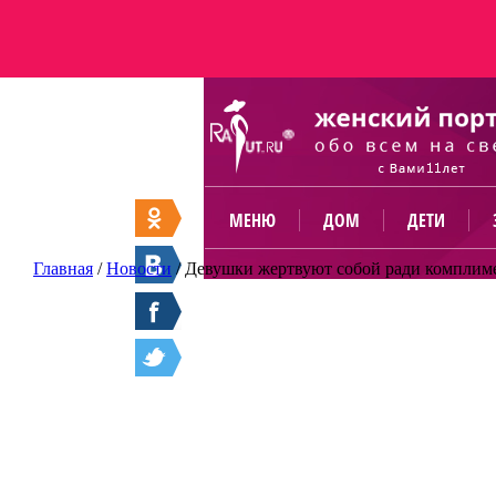
МЕНЮ
ДОМ
ДЕТИ
Главная
/
Новости
/
Девушки жертвуют собой ради комплим