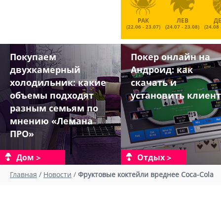
РАК
ЛЕВ
Д
(22.06 - 23.07)
(24.07 - 23.08)
(24.08 
Покупаем
Покер онлайн на
двухкамерный
Андроид: как
холодильник: какие
скачать и
объемы подходят
установить клиент
разным семьям по
мнению «Лемана
ПРО»
Дом
Отдых
Главная
/
Новости
/
Фруктовые коктейли вреднее Coca-Cola