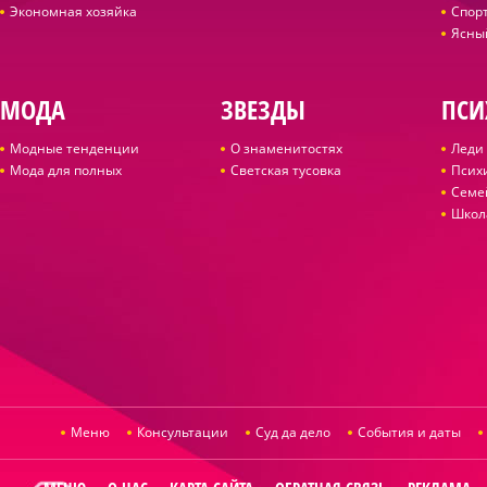
Экономная хозяйка
Спор
Ясны
МОДА
ЗВЕЗДЫ
ПСИ
Модные тенденции
О знаменитостях
Леди 
Мода для полных
Светская тусовка
Псих
Семе
Школ
Меню
Консультации
Суд да дело
События и даты