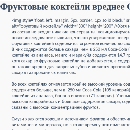
Фруктовые коктейли вреднее 
<
img style="float: left; margin: 5px; border: 1px solid black;" 
alt="фруктовый коктейль" width="300" height="200" />Хотя
их состав не входят никакие консерванты, позиционируют
новое исследование выявило, что это утверждение неверн
фруктовых коктейлей содержится огромное количество сах
В них содержится больше сахара, чем в 250 мл Coca-Cola (
коктейле из ананаса, манго и маракуйя содержится 14,7 г
хотя сахар во фруктовые коктейли не добавляется, а содер
он так же вреден для здоровья зубов и является причино
сахар в газированных напитках.
Во всех коктейлях отмечается крайне высокий уровень сод
содержится больше, чем в 250 мл Coca-Cola (105 калорий
коктейле из ананаса, банана и кокоса (71 калория). Учены
высокая калорийность и большое содержание сахара, сод
связаны с высокой концентрацией фруктов.
Смузи являются хорошим источником фруктов и обеспечи
витаминов и минералов, но в то же время у них отмечает