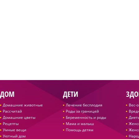
ДОМ
ДЕТИ
ЗДО
Домашние животные
Лечение бесплодия
Вес-
Рассчитай
Роды за границей
Вред
Домашние цветы
Беременность и роды
Диет
Рецепты
Мама и малыш
Женс
Умные вещи
Помощь детям
Женс
Уютный дом
Наро