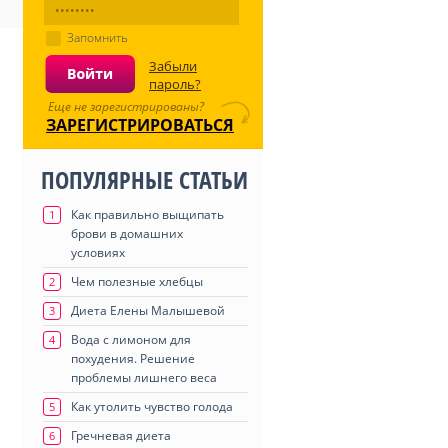
Запомнить
Забыли
пароль?
Еще не зарегистрированы?
ЗАРЕГИСТРИРОВАТЬСЯ
ПОПУЛЯРНЫЕ СТАТЬИ
Как правильно выщипать
1
брови в домашних
условиях
Чем полезные хлебцы
2
Диета Елены Малышевой
3
Вода с лимоном для
4
похудения. Решение
проблемы лишнего веса
Как утолить чувство голода
5
Гречневая диета
6