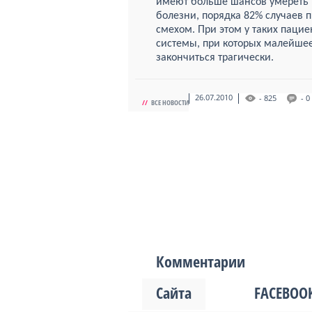
имеют больше шансов умереть 
болезни, порядка 82% случаев
смехом. При этом у таких пацие
системы, при которых малейшее
закончиться трагически.
26.07.2010
- 825
- 0
//
ВСЕ НОВОСТИ
Комментарии
Сайта
FACEBOO