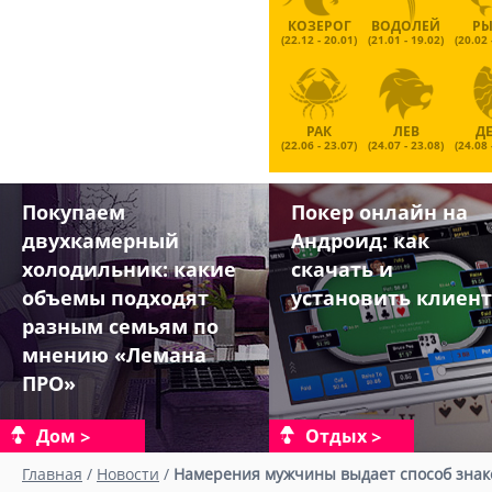
КОЗЕРОГ
ВОДОЛЕЙ
Р
(22.12 - 20.01)
(21.01 - 19.02)
(20.02 
РАК
ЛЕВ
Д
(22.06 - 23.07)
(24.07 - 23.08)
(24.08 
Покупаем
Покер онлайн на
двухкамерный
Андроид: как
холодильник: какие
скачать и
объемы подходят
установить клиент
разным семьям по
мнению «Лемана
ПРО»
Дом
Отдых
Главная
/
Новости
/
Намерения мужчины выдает способ знак