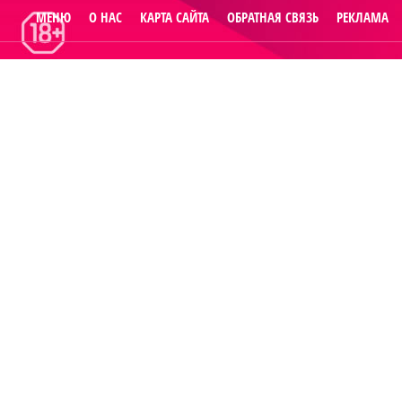
МЕНЮ
О НАС
КАРТА САЙТА
ОБРАТНАЯ СВЯЗЬ
РЕКЛАМА
© 2014
Raut.ru
.