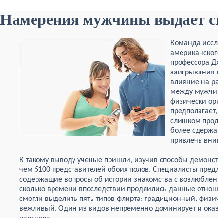
Намерения мужчины выдает сп
Команда иссл
американског
профессора Д
заигрывания 
влияние на р
между мужчин
физически ор
предполагает,
слишком прод
более сдержа
привлечь вни
К такому выводу ученые пришли, изучив способы демонс
чем 5100 представителей обоих полов. Специалисты пред
содержащие вопросы об истории знакомства с возлюблен
сколько времени впоследствии продлились данные отнош
смогли выделить пять типов флирта: традиционный, физи
вежливый. Один из видов непременно доминирует и оказ