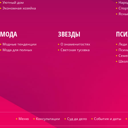
Уютный дом
Наро
Экономная хозяйка
Спор
Ясны
МОДА
ЗВЕЗДЫ
ПСИ
Модные тенденции
О знаменитостях
Леди 
Мода для полных
Светская тусовка
Псих
Семе
Школ
Меню
Консультации
Суд да дело
События и даты