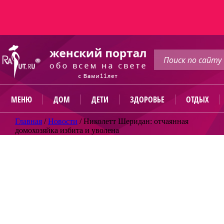
МЕНЮ
ДОМ
ДЕТИ
ЗДОРОВЬЕ
ОТДЫХ
Главная
/
Новости
/
Николетт Шеридан: отчаянная
домохозяйка избита и уволена