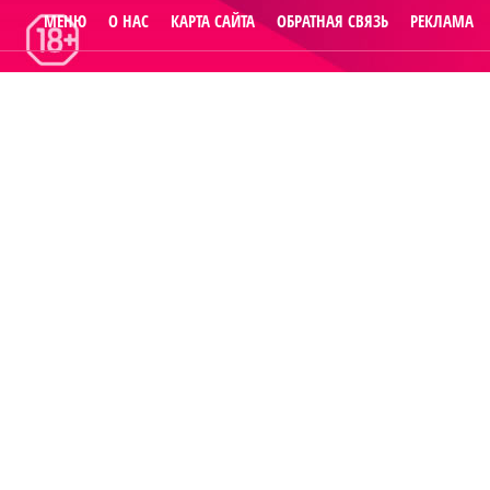
МЕНЮ
О НАС
КАРТА САЙТА
ОБРАТНАЯ СВЯЗЬ
РЕКЛАМА
© 2014
Raut.ru
.