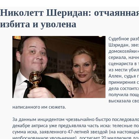
Николетт Шеридан: отчаянная
избита и уволена
Судебное раз
Шэридан, зве
домохозяйки»
сериала, начн
сценариста в 
из мести убил
Аллен, судья 
примирения с
дела состоитс
получила поще
высказала св
написанного им сюжета.
За данным инцидентом чрезвычайно быстро последовало 
декабре актриса уже предъявляла часть иска: телесные 
сумма иска, заявленного 47-летней звездой (на настоя
необоснованное увольнение), достигает 20 миллионов дол