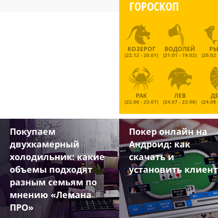
ГОРОСКОП
КОЗЕРОГ
ВОДОЛЕЙ
Р
(22.12 - 20.01)
(21.01 - 19.02)
(20.02 
РАК
ЛЕВ
Д
(22.06 - 23.07)
(24.07 - 23.08)
(24.08 
Покупаем
Покер онлайн на
двухкамерный
Андроид: как
холодильник: какие
скачать и
объемы подходят
установить клиент
разным семьям по
мнению «Лемана
ПРО»