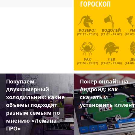
ГОРОСКОП
КОЗЕРОГ
ВОДОЛЕЙ
Р
(22.12 - 20.01)
(21.01 - 19.02)
(20.02 
РАК
ЛЕВ
Д
(22.06 - 23.07)
(24.07 - 23.08)
(24.08 
Покупаем
Покер онлайн на
двухкамерный
Андроид: как
холодильник: какие
скачать и
объемы подходят
установить клиент
разным семьям по
мнению «Лемана
ПРО»