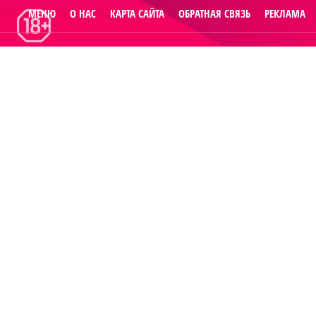
МЕНЮ
О НАС
КАРТА САЙТА
ОБРАТНАЯ СВЯЗЬ
РЕКЛАМА
© 2014
Raut.ru
.