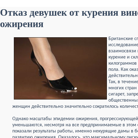
Отказ девушек от курения вин
ожирения
Британские с
исследование
взаимосвязи 
курение и ск
килограммов 
пола. Как ока
действительн
Так, в течен
многих стран
сигарет, запр
общественных 
женщин действительно значительно сократилось количество
Однако масштабы эпидемии ожирения, прогрессирующей 
уменьшаются, несмотря на все предпринимаемые в этом 
показали результаты работы, именно некурящие дамы в 
развитию ожирения. Оказалось, что максимальному риск