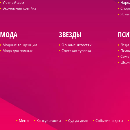
Уютный дом
Наро
Экономная хозяйка
Спор
Ясны
МОДА
ЗВЕЗДЫ
ПСИ
Модные тенденции
О знаменитостях
Леди 
Мода для полных
Светская тусовка
Псих
Семе
Школ
Меню
Консультации
Суд да дело
События и даты